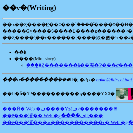
��ν�(Writing)
�����Ǥϡ����ΰ
��ʪ
����(Mini story)
�֤��꤬�Ȥ�������å��夷�Ƥ���ơ���
���ո��������ۡ���󥯴�˾�ʤɤ�
noike@fairy.ei.tuat
��󥯤�ĥ�äƤ����������ϡ����ΥХʡ�
���Ӥ� Web �ڡ����Υȥåץڡ�������롣
��ë���漼�� Web �ڡ����عԤ���