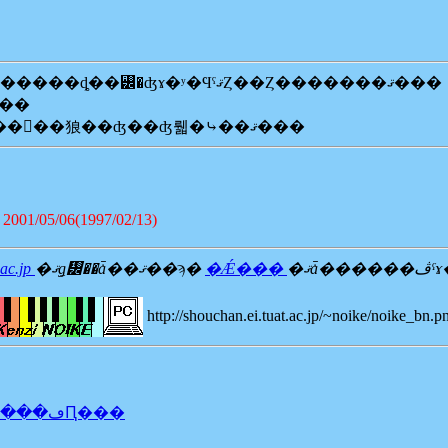
��ϡ��Ȥ����ꡢ��ʬ���ۤ����ͤ����פ��Ĥ������ȡ��꡼�ʤɤ�ʸ�ϤˤޤȤ��Ȥ�������ޤ���
����򾯤����ĸ������ޤ���
��Ȥ����ʹ֤��ɤ������ʹ֤����狼�뤫�⤷��ޤ��󤷡��狼��ʤ��ʤ뤫�⤷��ޤ���
2001/05/06(1997/02/13)
.ac.jp
�ޤǥ᡼��ǡ��ޤ��ϡ�
�Ǽ���
�ޤǡ
http://shouchan.ei.tuat.ac.jp/~noike/
��ë���漼���ھ�����������ɤ� Web �ڡ����عԤ���