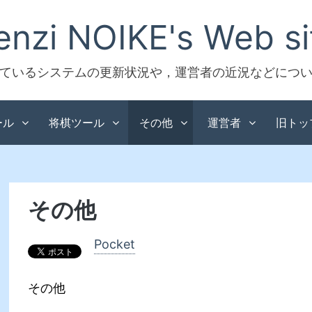
enzi NOIKE's Web si
 で提供しているシステムの更新状況や，運営者の近況などに
ール
将棋ツール
その他
運営者
旧トッ
その他
Pocket
その他