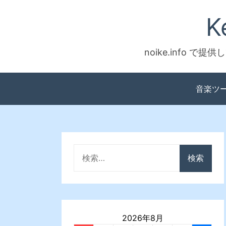
Skip
K
to
content
noike.info
音楽ツ
検
索:
2026年8月