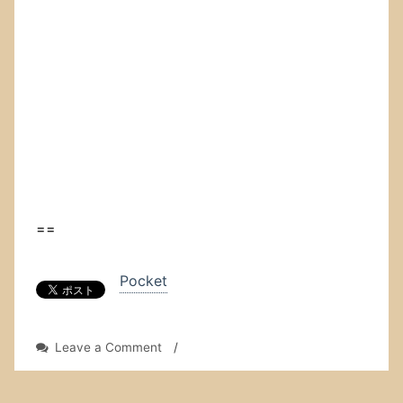
==
Pocket
on
Leave a Comment
/
「ア
ポ
ロ