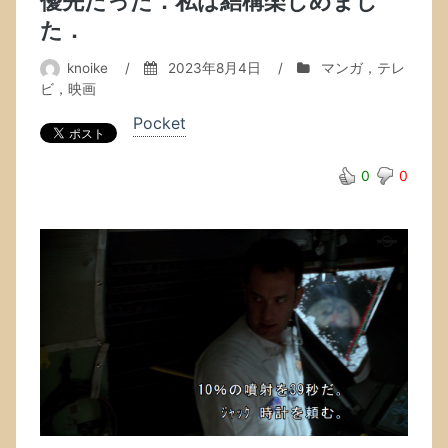
優先だった．私は結構楽しめまし
た．
knoike
/
2023年8月4日
/
マンガ，テレ
ビ，映画
Pocket
0
0