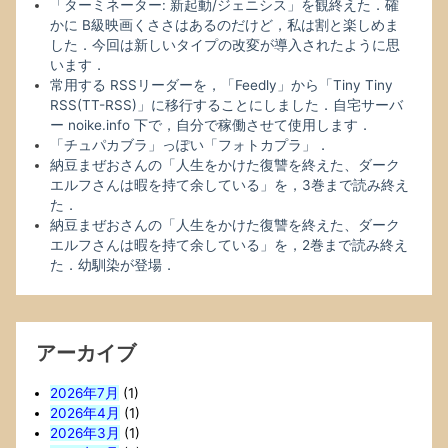
「ターミネーター: 新起動/ジェニシス」を観終えた．確
かに B級映画くささはあるのだけど，私は割と楽しめま
した．今回は新しいタイプの改変が導入されたように思
います．
常用する RSSリーダーを，「Feedly」から「Tiny Tiny
RSS(TT-RSS)」に移行することにしました．自宅サーバ
ー noike.info 下で，自分で稼働させて使用します．
「チュパカブラ」っぽい「フォトカプラ」．
納豆まぜおさんの「人生をかけた復讐を終えた、ダーク
エルフさんは暇を持て余している」を，3巻まで読み終え
た．
納豆まぜおさんの「人生をかけた復讐を終えた、ダーク
エルフさんは暇を持て余している」を，2巻まで読み終え
た．幼馴染が登場．
アーカイブ
2026年7月
(1)
2026年4月
(1)
2026年3月
(1)