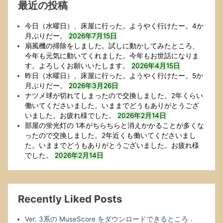
最近の投稿
ー
も，
え
今日（水曜日）、床屋に行った。ようやく行けたー。4か
ら
月ぶりだー。
2026年7月15日
い
扇風機の掃除をしました。試しに動かしてみたところ、
な
今年も元気に動いてくれました。今年もお世話になりま
ぁ．
す。よろしくお願いいたします。
2026年4月15日
迷
昨日（水曜日）、床屋に行った。ようやく行けたー。5か
う
月ぶりだー。
2026年3月26日
こ
ナツメ球が切れてしまったので交換しました。2年くらい
と
働いてくださいました。いままでどうもありがとうござ
な
いました。お疲れ様でした。
2026年2月14日
く
部屋の蛍光灯の 1本がちらちらと消えかかることが多くな
人
ったので交換しました。2年近くも働いてくださいまし
命
た。いままでどうもありがとうございました。お疲れ様
が
でした。
2026年2月14日
最
優
先
だ
Recently Liked Posts
っ
た．
Ver. 3系の MuseScore をダウンロードできるところ．