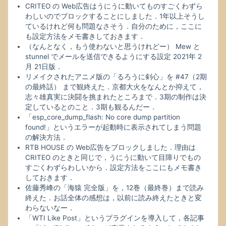
私
CRITEO の Web広告はうにうに動いてものすごくわずら
は
わしいのでブロックすることにしました．1年以上そうし
結
ているけれど何も問題なさそう．自分のために，ここに
構
も設定方法をメモ書きしておきます．
楽
（なんとなく，もう使わないと思うけれどー） Mew と
し
stunnel でメールを送信できるようにする設定 2021年 2
め
月 21日版．
ま
リメイクされたアニメ版の「るろうに剣心」を #47（2期
し
の最終話） まで観終えた．京都大火をなんとか抑えて，
た．
志々雄真実に決闘を挑まれたところまで．3期の制作は決
定しているとのこと．3期も観るんだー．
「esp_core_dump_flash: No core dump partition
found!」というエラーが起動時に表示されてしまう問題
の解決方法．
RTB HOUSE の Web広告をブロックしました．理由は
CRITEO のときと同じで，うにうに動いて目障りでもの
すごくわずらわしいから．設定方法をここにもメモ書き
しておきます．
佐藤秀峰の「海猿 完全版」を，12巻（最終巻）まで読み
終えた．お話全体の感想は，以前に読み終えたときと変
わらないなー．
「WTI Like Post」というプラグインを導入して，各記事