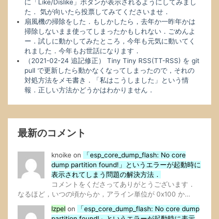
に「Like/Dislike」ボタンが表示されるようにしてみまし
た． 気が向いたら投票してみてくださいませ．
扇風機の掃除をした．もしかしたら，去年か一昨年かは
掃除しないまま使ってしまったかもしれない．ごめんよ
ー．試しに動かしてみたところ，今年も元気に動いてく
れました．今年もお世話になります．
（2021-02-24 追記修正） Tiny Tiny RSS(TT-RSS) を git
pull で更新したら動かなくなってしまったので，それの
対処方法をメモ書き．「私はこうしました」という情
報．正しい方法かどうかはわかりません．
最新のコメント
knoike
on
「esp_core_dump_flash: No core
dump partition found!」というエラーが起動時に
表示されてしまう問題の解決方法．
コメントをくださってありがとうございます．
なるほど，いつの頃からか，アライン単位が 0x100 か…
lzpel
on
「esp_core_dump_flash: No core dump
partition found!」というエラーが起動時に表示