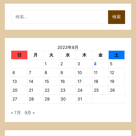
13」
を
検
観
索:
終
え
た．
こ
2023年8月
の
プ
日
月
火
水
木
金
土
ロ
1
2
3
4
5
ジ
ェ
6
7
8
9
10
11
12
ク
13
14
15
16
17
18
19
ト，
20
21
22
23
24
25
26
リ
ー
27
28
29
30
31
ダ
ー
« 7月
9月 »
も
メ
ン
バ