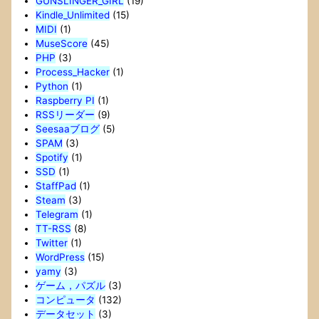
GUNSLINGER_GIRL
(19)
Kindle_Unlimited
(15)
MIDI
(1)
MuseScore
(45)
PHP
(3)
Process_Hacker
(1)
Python
(1)
Raspberry PI
(1)
RSSリーダー
(9)
Seesaaブログ
(5)
SPAM
(3)
Spotify
(1)
SSD
(1)
StaffPad
(1)
Steam
(3)
Telegram
(1)
TT-RSS
(8)
Twitter
(1)
WordPress
(15)
yamy
(3)
ゲーム，パズル
(3)
コンピュータ
(132)
データセット
(3)