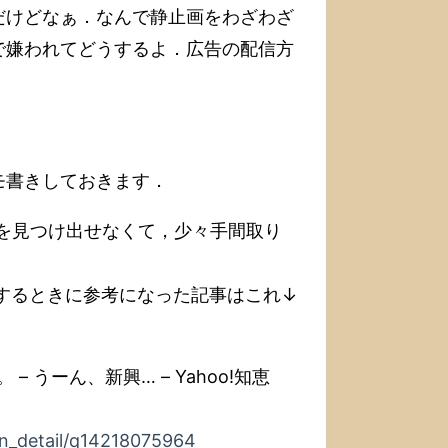
だけどなぁ．なんで静止画をわざわざ
で嫌われてどうするよ．広告の配信方
モ書きしておきます．
事を見つけ出せなくて，少々手間取り
列挙するときに参考になった記事はこれ↓
 うーん、新興… – Yahoo!知恵
ion_detail/q14218075964