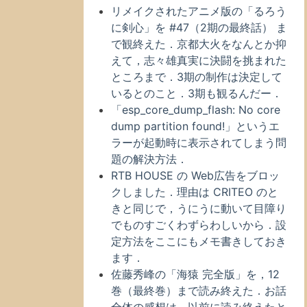
リメイクされたアニメ版の「るろう
に剣心」を #47（2期の最終話） ま
で観終えた．京都大火をなんとか抑
えて，志々雄真実に決闘を挑まれた
ところまで．3期の制作は決定して
いるとのこと．3期も観るんだー．
「esp_core_dump_flash: No core
dump partition found!」というエ
ラーが起動時に表示されてしまう問
題の解決方法．
RTB HOUSE の Web広告をブロッ
クしました．理由は CRITEO のと
きと同じで，うにうに動いて目障り
でものすごくわずらわしいから．設
定方法をここにもメモ書きしておき
ます．
佐藤秀峰の「海猿 完全版」を，12
巻（最終巻）まで読み終えた．お話