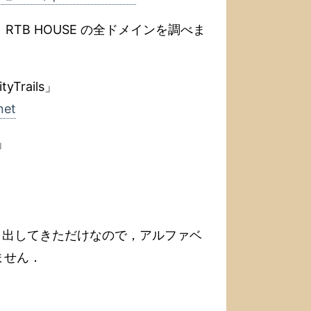
TB HOUSE の全ドメインを調べま
ityTrails」
net
o」
き出してきただけなので，アルファベ
ません．