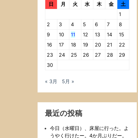
日
月
火
水
木
金
土
1
2
3
4
5
6
7
8
9
10
11
12
13
14
15
16
17
18
19
20
21
22
23
24
25
26
27
28
29
30
« 3月
5月 »
最近の投稿
今日（水曜日）、床屋に行った。よ
うやく行けたー。4か月ぶりだー。