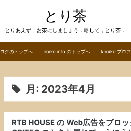
とり茶
とりあえず，お茶にしましょう．略して，とり茶．
ログのトップへ
noike.info のトップへ
knoike プ
月:
2023年4月
RTB HOUSE の Web広告をブ