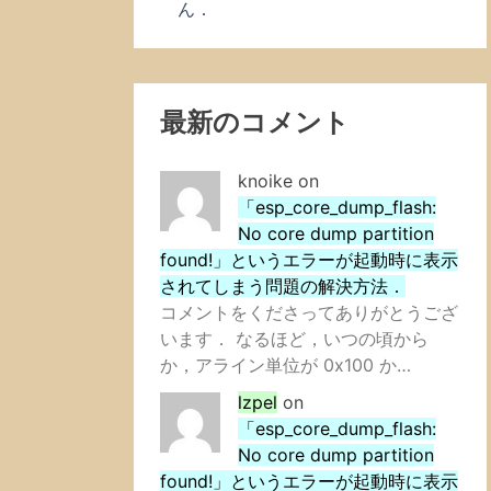
ん．
最新のコメント
knoike
on
「esp_core_dump_flash:
No core dump partition
found!」というエラーが起動時に表示
されてしまう問題の解決方法．
コメントをくださってありがとうござ
います． なるほど，いつの頃から
か，アライン単位が 0x100 か…
lzpel
on
「esp_core_dump_flash:
No core dump partition
found!」というエラーが起動時に表示