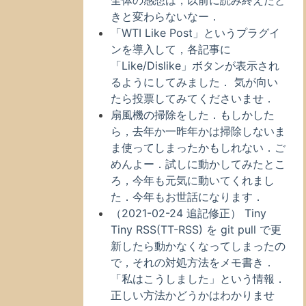
全体の感想は，以前に読み終えたと
きと変わらないなー．
「WTI Like Post」というプラグイ
ンを導入して，各記事に
「Like/Dislike」ボタンが表示され
るようにしてみました． 気が向い
たら投票してみてくださいませ．
扇風機の掃除をした．もしかした
ら，去年か一昨年かは掃除しないま
ま使ってしまったかもしれない．ご
めんよー．試しに動かしてみたとこ
ろ，今年も元気に動いてくれまし
た．今年もお世話になります．
（2021-02-24 追記修正） Tiny
Tiny RSS(TT-RSS) を git pull で更
新したら動かなくなってしまったの
で，それの対処方法をメモ書き．
「私はこうしました」という情報．
正しい方法かどうかはわかりませ