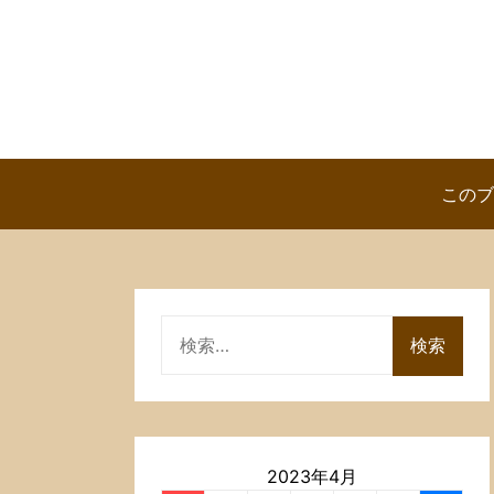
Skip
to
content
このブ
検
索:
2023年4月