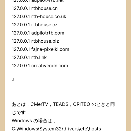
127.0.0.1 rtbhouse.cn
127.0.0.1 rtb-house.co.uk
127.0.0.1 rtbhouse.cz
127.0.0.1 adpilotrtb.com
127.0.0.1 rtbhouse.biz
127.0.0.1 fajne-pixelki.com
127.0.0.1 rtb.link
127.0.0.1 creativecdn.com
」
あとは，CMerTV，TEADS，CRITEO のときと同
じです．
Windows の場合は，
C:\Windows\System32\drivers\etc\hosts