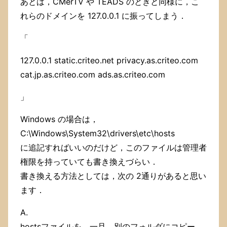
あとは，CMerTV や TEADS のときと同様に，こ
モ
書
れらのドメインを 127.0.0.1 に振ってしまう．
き
し
「
て
お
127.0.0.1 static.criteo.net privacy.as.criteo.com
き
ま
cat.jp.as.criteo.com ads.as.criteo.com
す．
」
Windows の場合は，
C:\Windows\System32\drivers\etc\hosts
に追記すればいいのだけど，このファイルは管理者
権限を持っていても書き換えづらい．
書き換える方法としては，次の 2通りがあると思い
ます．
A.
hostsファイルを，一旦，別のフォルダにコピー