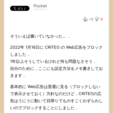
由
Pocket
は
CRITEO
+2
0
の
と
き
と
そういえば書いていなかった… ．
同
じ
2022年 1月16日に CRITEO の Web広告をブロック
で，
しました．
う
に
1年以上そうしているけれど何も問題なさそう．
う
自分のために，ここにも設定方法をメモ書きしてお
に
きます．
動
い
て
基本的に Web広告は普通に見る（ブロックしない
目
で表示させておく）方針なのだけど，CRITEOの広
障
告はうにうに動いて目障りでものすごくわずらわし
り
で
いのでブロックすることにしました．
も