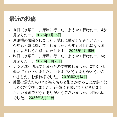
の
で
ブ
ロ
最近の投稿
ッ
ク
今日（水曜日）、床屋に行った。ようやく行けたー。4か
す
月ぶりだー。
2026年7月15日
る
扇風機の掃除をしました。試しに動かしてみたところ、
こ
今年も元気に動いてくれました。今年もお世話になりま
と
す。よろしくお願いいたします。
2026年4月15日
に
昨日（水曜日）、床屋に行った。ようやく行けたー。5か
し
月ぶりだー。
2026年3月26日
ま
ナツメ球が切れてしまったので交換しました。2年くらい
し
働いてくださいました。いままでどうもありがとうござ
た．
いました。お疲れ様でした。
2026年2月14日
1
部屋の蛍光灯の 1本がちらちらと消えかかることが多くな
年
ったので交換しました。2年近くも働いてくださいまし
以
た。いままでどうもありがとうございました。お疲れ様
上
でした。
2026年2月14日
そ
う
し
て