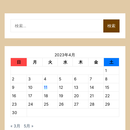
Web
広
告
は
検
う
索:
に
う
に
動
2023年4月
い
て
日
月
火
水
木
金
土
も
1
の
す
2
3
4
5
6
7
8
ご
9
10
11
12
13
14
15
く
16
17
18
19
20
21
22
わ
ず
23
24
25
26
27
28
29
ら
30
わ
し
い
« 3月
5月 »