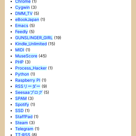
Chrome
(1)
Cygwin
(3)
DMM_TV
(5)
eBookJapan
(1)
Emacs
(5)
Feedly
(5)
GUNSLINGER_GIRL
(19)
Kindle_Unlimited
(15)
MIDI
(1)
MuseScore
(45)
PHP
(3)
Process_Hacker
(1)
Python
(1)
Raspberry PI
(1)
RSSリーダー
(9)
Seesaaブログ
(5)
SPAM
(3)
Spotify
(1)
SSD
(1)
StaffPad
(1)
Steam
(3)
Telegram
(1)
TT-RSS
(8)