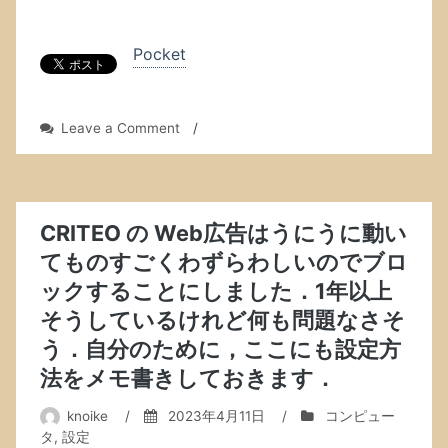
Pocket
on
Leave a Comment
/
RTB
HOUSE
の
Web
広
CRITEO の Web広告はうにうに動い
告
てものすごくわずらわしいのでブロ
を
ックすることにしました．1年以上
ブ
ロ
そうしているけれど何も問題なさそ
ッ
う．自分のために，ここにも設定方
ク
し
法をメモ書きしておきます．
ま
し
knoike
/
2023年4月11日
/
コンピュー
た．
タ
,
設定
理