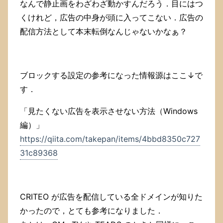
なんで静止画をわざわざ動かすんだろう．目にはつ
の
す
くけれど，広告の中身が頭に入ってこない．広告の
ご
配信方法として本末転倒なんじゃないかなぁ？
く
わ
ず
ら
ブロックする設定の参考になった情報源はここ↓で
わ
し
す．
い
か
「見たくない広告を表示させない方法（Windows
ら．
編）」
設
定
https://qiita.com/takepan/items/4bbd8350c727
方
31c89368
法
を
こ
こ
に
CRITEO が広告を配信している全ドメインが知りた
も
かったので，とても参考になりました．
メ