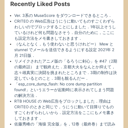
Recently Liked Posts
い
る
Ver. 3系の MuseScore をダウンロードできるところ．
け
CRITEO の Web広告はうにうに動いてものすごくわずら
れ
わしいのでブロックすることにしました．1年以上そうし
ど
ているけれど何も問題なさそう．自分のために，ここに
何
も設定方法をメモ書きしておきます．
も
（なんとなく，もう使わないと思うけれどー） Mew と
問
stunnel でメールを送信できるようにする設定 2021年 2
題
月 21日版．
な
リメイクされたアニメ版の「るろうに剣心」を #47（2期
さ
の最終話） まで観終えた．京都大火をなんとか抑えて，
そ
志々雄真実に決闘を挑まれたところまで．3期の制作は決
う．
定しているとのこと．3期も観るんだー．
自
「esp_core_dump_flash: No core dump partition
分
found!」というエラーが起動時に表示されてしまう問題
の
の解決方法．
た
RTB HOUSE の Web広告をブロックしました．理由は
め
CRITEO のときと同じで，うにうに動いて目障りでもの
に，
すごくわずらわしいから．設定方法をここにもメモ書き
こ
しておきます．
こ
佐藤秀峰の「海猿 完全版」を，12巻（最終巻）まで読み
に