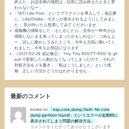
終えた．お話全体の感想は，以前に読み終えたときと変
も
わらないなー．
設
「WTI Like Post」というプラグインを導入して，各記事
定
に「Like/Dislike」ボタンが表示されるようにしてみまし
方
た． 気が向いたら投票してみてくださいませ．
法
扇風機の掃除をした．もしかしたら，去年か一昨年かは
を
掃除しないまま使ってしまったかもしれない．ごめんよ
メ
ー．試しに動かしてみたところ，今年も元気に動いてく
モ
れました．今年もお世話になります．
書
（2021-02-24 追記修正） Tiny Tiny RSS(TT-RSS) を git
き
pull で更新したら動かなくなってしまったので，それの
し
対処方法をメモ書き．「私はこうしました」という情
て
報．正しい方法かどうかはわかりません．
お
き
ま
す．
へ
最新のコメント
の
knoike
on
「esp_core_dump_flash: No core
dump partition found!」というエラーが起動時に
表示されてしまう問題の解決方法．
コメントをくださってありがとうございます．