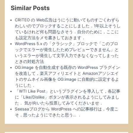
Similar Posts
CRITEO の Web広告はうにうに動いてものすごくわずら
わしいのでブロックすることにしました．1年以上そうし
ているけれど何も問題なさそう．自分のために，ここに
も設定方法をメモ書きしておきます．
WordPress 5.x の「クラシック」ブロックで「このブロ
ックでエラーが発生したためプレビューできません」と
いうエラーが発生して文字入力できなくなってしまった
ときの対処方法
OG:image を自動生成する既存の WordPress プラグイン
を改造して，楽天アフィリエイトと Amazonアソシエイ
トのサムネイル画像を OG:image に自動的に設定するよ
うにした．
「WTI Like Post」というプラグインを導入して，各記事
に「Like/Dislike」ボタンが表示されるようにしてみまし
た． 気が向いたら投票してみてくださいませ．
Seesaaブログから WordPress への記事移行は，今度こ
そ，思ったようにできたと思う… ．