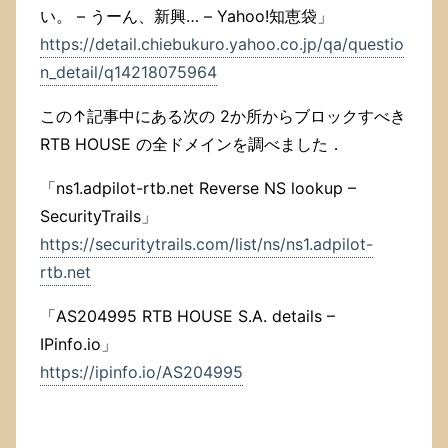
い。 – うーん、新興… – Yahoo!知恵袋」
https://detail.chiebukuro.yahoo.co.jp/qa/questio
n_detail/q14218075964
この↑記事中にある次の 2か所からブロックすべき
RTB HOUSE の全ドメインを調べました．
「ns1.adpilot-rtb.net Reverse NS lookup –
SecurityTrails」
https://securitytrails.com/list/ns/ns1.adpilot-
rtb.net
「AS204995 RTB HOUSE S.A. details –
IPinfo.io」
https://ipinfo.io/AS204995