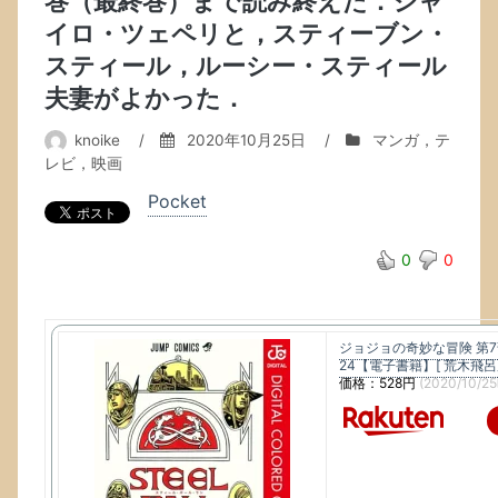
巻（最終巻）まで読み終えた．ジャ
イロ・ツェペリと，スティーブン・
スティール，ルーシー・スティール
夫妻がよかった．
knoike
/
2020年10月25日
/
マンガ，テ
レビ，映画
Pocket
0
0
ジョジョの奇妙な冒険 第7
24【電子書籍】[ 荒木飛呂彦
価格：528円
(2020/10/2