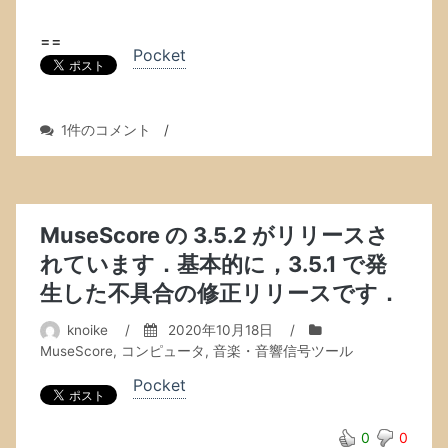
ー・
ス
==
Pocket
テ
ィ
ー
ル
yum
1件のコメント
/
夫
update
妻
で，
が
remi
よ
の
か
WordPress
MuseScore の 3.5.2 がリリースさ
っ
5.5.1-
た．
れています．基本的に，3.5.1 で発
1
生した不具合の修正リリースです．
か
ら
5.5.1-
knoike
/
2020年10月18日
/
2
MuseScore
,
コンピュータ
,
音楽・音響信号ツール
へ
Pocket
の
ア
ッ
0
0