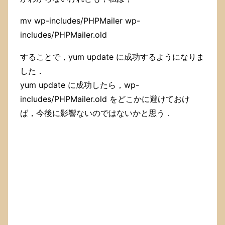
ジ
ャ
mv wp-includes/PHPMailer wp-
イ
ロ・
includes/PHPMailer.old
ツ
ェ
することで，yum update に成功するようになりま
ペ
した．
リ
と，
yum update に成功したら，wp-
ス
includes/PHPMailer.old をどこかに避けておけ
テ
ィ
ば，今後に影響ないのではないかと思う．
ー
ブ
ン・
ス
テ
ィ
ー
ル，
ル
ー
シ