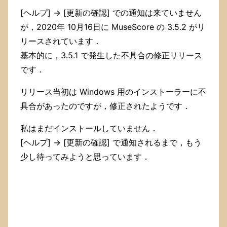
わ
[ヘルプ] → [更新の確認] での通知は来ていません
か
が，2020年 10月16日に MuseScore の 3.5.2 がリ
ら
な
リースされています．
い
基本的に，3.5.1 で発生した不具合の修正リリース
け
れ
です．
ど
も，
リリース当初は Windows 用のインストーラーに不
私
具合があったのですが，修正されたようです．
は
次
私はまだインストールしていません．
の
よ
[ヘルプ] → [更新の確認] で通知されるまで，もう
う
少し待ってみようと思っています．
に
し
て
解
決
し
ま