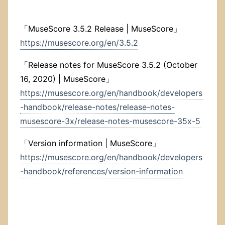
プ
デ
ー
「MuseScore 3.5.2 Release | MuseScore」
ト
に
https://musescore.org/en/3.5.2
失
敗
「Release notes for MuseScore 3.5.2 (October
し
16, 2020) | MuseScore」
て
い
https://musescore.org/en/handbook/developers
た．
-handbook/release-notes/release-notes-
正
musescore-3x/release-notes-musescore-35x-5
し
い
や
「Version information | MuseScore」
り
https://musescore.org/en/handbook/developers
方
-handbook/references/version-information
な
の
か
ど
う
か