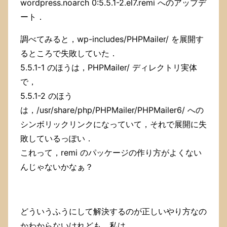
wordpress.noarch 0:5.5.1-2.el7.remi へのアップデ
テ
ィ
ート．
ー
ル・
調べてみると，wp-includes/PHPMailer/ を展開す
ボ
るところで失敗していた．
ー
ル・
5.5.1-1 のほうは，PHPMailer/ ディレクトリ実体
ラ
で，
ン）」
5.5.1-2 のほう
を，
24
は，/usr/share/php/PHPMailer/PHPMailer6/ への
巻
シンボリックリンクになっていて，それで展開に失
（最
終
敗しているっぽい．
巻）
これって，remi のパッケージの作り方がよくない
ま
んじゃないかなぁ？
で
読
み
終
え
どういうふうにして解決するのが正しいやり方なの
た．
かわからないけれども，私は，