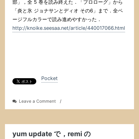
部」，全 5 巻を読み終えた．「プロローグ」から
「炎と氷 ジョナサンとディオ その6」まで．全ペ
ージフルカラーで読み進めやすかった．
http://knoike.seesaa.net/article/440017066.html
Pocket
on
Leave a Comment
/
「ジ
ョ
ジ
ョ
の
yum update で，remi の
奇