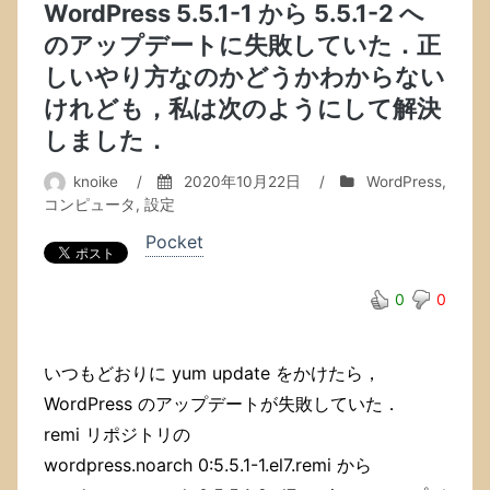
WordPress 5.5.1-1 から 5.5.1-2 へ
妙
のアップデートに失敗していた．正
な
冒
しいやり方なのかどうかわからない
険」
けれども，私は次のようにして解決
の
デ
しました．
ジ
タ
knoike
/
2020年10月22日
/
WordPress
,
ル
コンピュータ
,
設定
着
色
Pocket
フ
ル
0
0
カ
ラ
ー
版
いつもどおりに yum update をかけたら，
の
WordPress のアップデートが失敗していた．
「第
remi リポジトリの
7
部
wordpress.noarch 0:5.5.1-1.el7.remi から
（ス