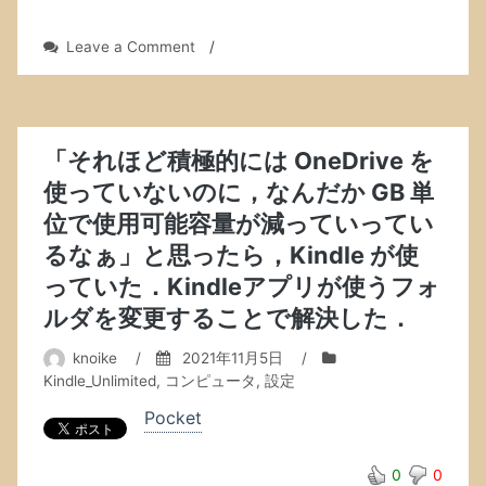
on
Leave a Comment
/
SIM
遍
歴
2021
年
「それほど積極的には OneDrive を
秋．
使っていないのに，なんだか GB 単
位で使用可能容量が減っていってい
るなぁ」と思ったら，Kindle が使
っていた．Kindleアプリが使うフォ
ルダを変更することで解決した．
knoike
/
2021年11月5日
/
Kindle_Unlimited
,
コンピュータ
,
設定
Pocket
0
0