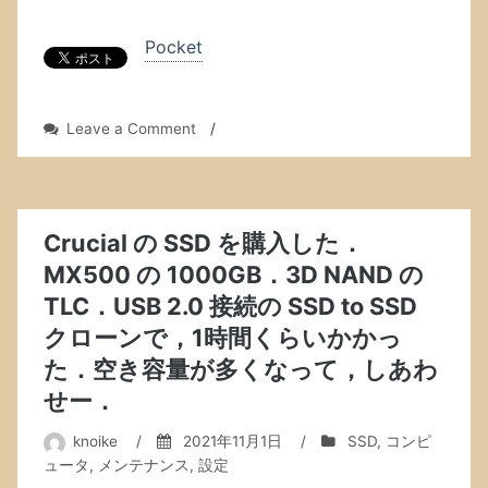
Pocket
on
Leave a Comment
/
「そ
れ
ほ
ど
積
Crucial の SSD を購入した．
極
MX500 の 1000GB．3D NAND の
的
TLC．USB 2.0 接続の SSD to SSD
に
は
クローンで，1時間くらいかかっ
OneDrive
た．空き容量が多くなって，しあわ
を
使
せー．
っ
て
knoike
/
2021年11月1日
/
SSD
,
コンピ
い
ュータ
,
メンテナンス
,
設定
な