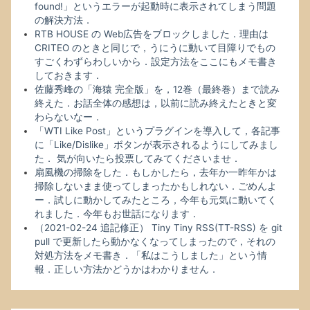
found!」というエラーが起動時に表示されてしまう問題
の解決方法．
RTB HOUSE の Web広告をブロックしました．理由は
CRITEO のときと同じで，うにうに動いて目障りでもの
すごくわずらわしいから．設定方法をここにもメモ書き
しておきます．
佐藤秀峰の「海猿 完全版」を，12巻（最終巻）まで読み
終えた．お話全体の感想は，以前に読み終えたときと変
わらないなー．
「WTI Like Post」というプラグインを導入して，各記事
に「Like/Dislike」ボタンが表示されるようにしてみまし
た． 気が向いたら投票してみてくださいませ．
扇風機の掃除をした．もしかしたら，去年か一昨年かは
掃除しないまま使ってしまったかもしれない．ごめんよ
ー．試しに動かしてみたところ，今年も元気に動いてく
れました．今年もお世話になります．
（2021-02-24 追記修正） Tiny Tiny RSS(TT-RSS) を git
pull で更新したら動かなくなってしまったので，それの
対処方法をメモ書き．「私はこうしました」という情
報．正しい方法かどうかはわかりません．