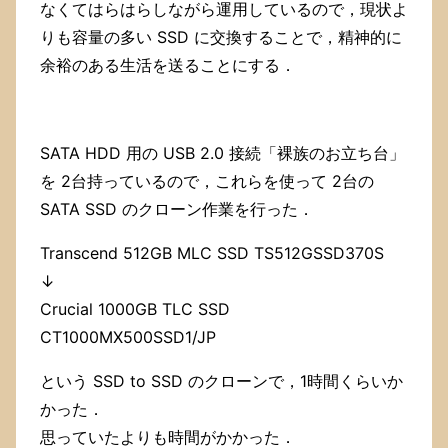
っ
なくてはらはらしながら運用しているので，現状よ
て
りも容量の多い SSD に交換することで，精神的に
い
る
余裕のある生活を送ることにする．
な
ぁ」
と
思
SATA HDD 用の USB 2.0 接続「裸族のお立ち台」
っ
を 2台持っているので，これらを使って 2台の
た
ら，
SATA SSD のクローン作業を行った．
Kindle
が
Transcend 512GB MLC SSD TS512GSSD370S
使
↓
っ
て
Crucial 1000GB TLC SSD
い
CT1000MX500SSD1/JP
た．
Kindle
という SSD to SSD のクローンで，1時間くらいか
ア
プ
かった．
リ
思っていたよりも時間がかかった．
が