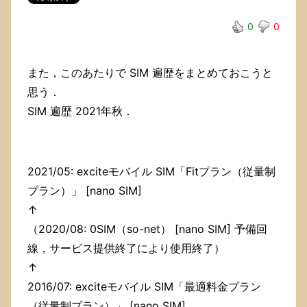
た．
よ
0
0
う
や
く
また，このあたりで SIM 遍歴をまとめておこうと
行
け
思う．
た
SIM 遍歴 2021年秋．
ー．
4
か
月
ぶ
2021/05: exciteモバイル SIM「Fitプラン（従量制
り
プラン）」 [nano SIM]
だ
↑
ー．
（2020/08: 0SIM（so-net） [nano SIM] 予備回
線，サービス提供終了により使用終了）
↑
2016/07: exciteモバイル SIM「最適料金プラン
（従量制プラン）」 [nano SIM]