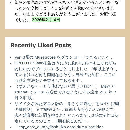
た．
部屋の蛍光灯の 1本がちらちらと消えかかることが多くな
空
ったので交換しました。2年近くも働いてくださいまし
き
た。いままでどうもありがとうございました。お疲れ様
容
でした。
2026年2月14日
量
が
多
く
Recently Liked Posts
な
っ
Ver. 3系の MuseScore をダウンロードできるところ．
て，
CRITEO の Web広告はうにうに動いてものすごくわずら
し
わしいのでブロックすることにしました．1年以上そうし
あ
ているけれど何も問題なさそう．自分のために，ここに
わ
も設定方法をメモ書きしておきます．
せ
（なんとなく，もう使わないと思うけれどー） Mew と
ー．
stunnel でメールを送信できるようにする設定 2021年 2
月 21日版．
リメイクされたアニメ版の「るろうに剣心」を #47（2期
の最終話） まで観終えた．京都大火をなんとか抑えて，
志々雄真実に決闘を挑まれたところまで．3期の制作は決
定しているとのこと．3期も観るんだー．
「esp_core_dump_flash: No core dump partition