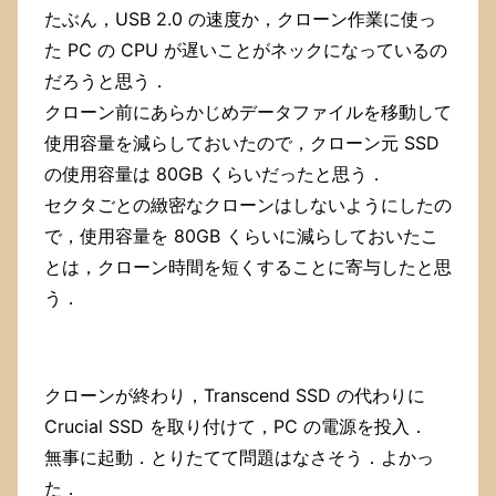
使
たぶん，USB 2.0 の速度か，クローン作業に使っ
う
た PC の CPU が遅いことがネックになっているの
フ
だろうと思う．
ォ
ル
クローン前にあらかじめデータファイルを移動して
ダ
使用容量を減らしておいたので，クローン元 SSD
を
変
の使用容量は 80GB くらいだったと思う．
更
セクタごとの緻密なクローンはしないようにしたの
す
で，使用容量を 80GB くらいに減らしておいたこ
る
こ
とは，クローン時間を短くすることに寄与したと思
と
う．
で
解
決
し
た．
クローンが終わり，Transcend SSD の代わりに
Crucial SSD を取り付けて，PC の電源を投入．
無事に起動．とりたてて問題はなさそう．よかっ
た．