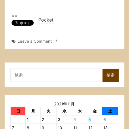
==
Pocket
on
Leave a Comment
/
Crucial
の
SSD
を
購
検
入
索:
し
た．
MX500
の
2021年11月
1000GB．
3D
日
月
火
水
木
金
土
NAND
1
2
3
4
5
6
の
TLC．
7
8
9
10
11
12
13