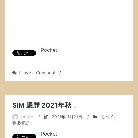
==
Pocket
on
Leave a Comment
/
今
日
（日
曜
日），
SIM 遍歴 2021年秋．
床
屋
knoike
/
2021年11月21日
/
モバイル，
に
携帯電話
行
Pocket
っ