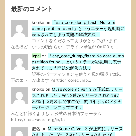
最新のコメント
knoike
on
「esp_core_dump_flash: No core
dump partition found!」というエラーが起動時に
表示されてしまう問題の解決方法．
コメントをくださってありがとうございます．
なるほど，いつの頃からか，アライン単位が 0x100 か…
lzpel
on
「esp_core_dump_flash: No core dump
partition found!」というエラーが起動時に表示
されてしまう問題の解決方法．
記事のパーティションを使うと私の環境では以
下のエラーが出ます Partition coredump…
knoike
on
MuseScore の Ver. 3 が正式にリリー
スされました．Ver. 2系がリリースされたのは
2015年 3月25日ですので，約 4年ぶりのメジャ
ーバージョンアップです．
私などに訊くよりも， 公式の日本語フォーラム
https://musescore.org/ja/fo…
匿名
on
MuseScore の Ver. 3 が正式にリリース
されました．Ver. 2系がリリースされたのは