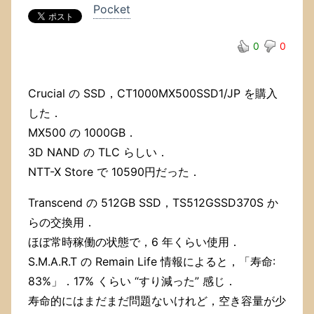
い
Pocket
の
に，
0
0
な
ん
だ
か
Crucial の SSD，CT1000MX500SSD1/JP を購入
GB
した．
単
MX500 の 1000GB．
位
で
3D NAND の TLC らしい．
使
NTT-X Store で 10590円だった．
用
可
Transcend の 512GB SSD，TS512GSSD370S か
能
容
らの交換用．
量
ほぼ常時稼働の状態で，6 年くらい使用．
が
減
S.M.A.R.T の Remain Life 情報によると，「寿命:
っ
83%」．17% くらい “すり減った” 感じ．
て
寿命的にはまだまだ問題ないけれど，空き容量が少
い