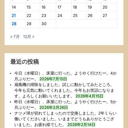
USB
14
15
16
17
18
19
20
2.0
21
22
23
24
25
26
27
接
続
28
29
30
の
SSD
« 7月
12月 »
to
SSD
ク
ロ
最近の投稿
ー
ン
で，
今日（水曜日）、床屋に行った。ようやく行けたー。4か
1
月ぶりだー。
2026年7月15日
時
扇風機の掃除をしました。試しに動かしてみたところ、
間
今年も元気に動いてくれました。今年もお世話になりま
く
す。よろしくお願いいたします。
2026年4月15日
ら
昨日（水曜日）、床屋に行った。ようやく行けたー。5か
い
月ぶりだー。
2026年3月26日
か
ナツメ球が切れてしまったので交換しました。2年くらい
か
働いてくださいました。いままでどうもありがとうござ
っ
いました。お疲れ様でした。
2026年2月14日