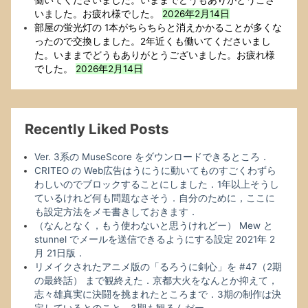
いました。お疲れ様でした。
2026年2月14日
部屋の蛍光灯の 1本がちらちらと消えかかることが多くな
ったので交換しました。2年近くも働いてくださいまし
た。いままでどうもありがとうございました。お疲れ様
でした。
2026年2月14日
Recently Liked Posts
Ver. 3系の MuseScore をダウンロードできるところ．
CRITEO の Web広告はうにうに動いてものすごくわずら
わしいのでブロックすることにしました．1年以上そうし
ているけれど何も問題なさそう．自分のために，ここに
も設定方法をメモ書きしておきます．
（なんとなく，もう使わないと思うけれどー） Mew と
stunnel でメールを送信できるようにする設定 2021年 2
月 21日版．
リメイクされたアニメ版の「るろうに剣心」を #47（2期
の最終話） まで観終えた．京都大火をなんとか抑えて，
志々雄真実に決闘を挑まれたところまで．3期の制作は決