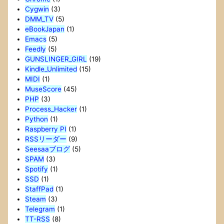
Cygwin
(3)
DMM_TV
(5)
eBookJapan
(1)
Emacs
(5)
Feedly
(5)
GUNSLINGER_GIRL
(19)
Kindle_Unlimited
(15)
MIDI
(1)
MuseScore
(45)
PHP
(3)
Process_Hacker
(1)
Python
(1)
Raspberry PI
(1)
RSSリーダー
(9)
Seesaaブログ
(5)
SPAM
(3)
Spotify
(1)
SSD
(1)
StaffPad
(1)
Steam
(3)
Telegram
(1)
TT-RSS
(8)