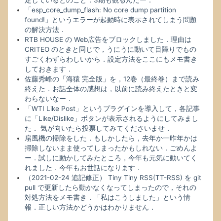
定しているとのこと．3期も観るんだー．
「esp_core_dump_flash: No core dump partition
found!」というエラーが起動時に表示されてしまう問題
の解決方法．
RTB HOUSE の Web広告をブロックしました．理由は
CRITEO のときと同じで，うにうに動いて目障りでもの
すごくわずらわしいから．設定方法をここにもメモ書き
しておきます．
佐藤秀峰の「海猿 完全版」を，12巻（最終巻）まで読み
終えた．お話全体の感想は，以前に読み終えたときと変
わらないなー．
「WTI Like Post」というプラグインを導入して，各記事
に「Like/Dislike」ボタンが表示されるようにしてみまし
た． 気が向いたら投票してみてくださいませ．
扇風機の掃除をした．もしかしたら，去年か一昨年かは
掃除しないまま使ってしまったかもしれない．ごめんよ
ー．試しに動かしてみたところ，今年も元気に動いてく
れました．今年もお世話になります．
（2021-02-24 追記修正） Tiny Tiny RSS(TT-RSS) を git
pull で更新したら動かなくなってしまったので，それの
対処方法をメモ書き．「私はこうしました」という情
報．正しい方法かどうかはわかりません．