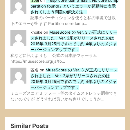
lzpel
on
「esp_core_dump_flash: No core dump
partition found!」というエラーが起動時に表示
されてしまう問題の解決方法．
記事のパーティションを使うと私の環境では以
下のエラーが出ます Partition coredump…
knoike
on
MuseScore の Ver. 3 が正式にリリー
スされました．Ver. 2系がリリースされたのは
2015年 3月25日ですので，約 4年ぶりのメジャ
ーバージョンアップです．
私などに訊くよりも， 公式の日本語フォーラム
https://musescore.org/ja/fo…
匿名
on
MuseScore の Ver. 3 が正式にリリース
されました．Ver. 2系がリリースされたのは
2015年 3月25日ですので，約 4年ぶりのメジャ
ーバージョンアップです．
ミューズスコア３ テヌート等のタイムストレッチ調整でき
ないのですが どうすれば良いかお判りでしょうか…
Similar Posts