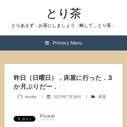
Skip
とり茶
to
content
とりあえず，お茶にしましょう．略して，とり茶．
Primary Menu
昨日（日曜日），床屋に行った．3
か月ぶりだー．
knoike
/
2021年7月26日
/
床屋
Pocket