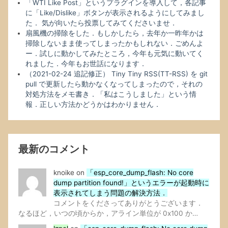
「WTI Like Post」というプラグインを導入して，各記事
に「Like/Dislike」ボタンが表示されるようにしてみまし
た． 気が向いたら投票してみてくださいませ．
扇風機の掃除をした．もしかしたら，去年か一昨年かは
掃除しないまま使ってしまったかもしれない．ごめんよ
ー．試しに動かしてみたところ，今年も元気に動いてく
れました．今年もお世話になります．
（2021-02-24 追記修正） Tiny Tiny RSS(TT-RSS) を git
pull で更新したら動かなくなってしまったので，それの
対処方法をメモ書き．「私はこうしました」という情
報．正しい方法かどうかはわかりません．
最新のコメント
knoike
on
「esp_core_dump_flash: No core
dump partition found!」というエラーが起動時に
表示されてしまう問題の解決方法．
コメントをくださってありがとうございます．
なるほど，いつの頃からか，アライン単位が 0x100 か…