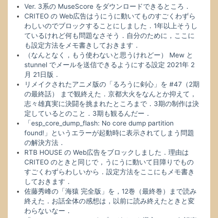
Ver. 3系の MuseScore をダウンロードできるところ．
CRITEO の Web広告はうにうに動いてものすごくわずら
わしいのでブロックすることにしました．1年以上そうし
ているけれど何も問題なさそう．自分のために，ここに
も設定方法をメモ書きしておきます．
（なんとなく，もう使わないと思うけれどー） Mew と
stunnel でメールを送信できるようにする設定 2021年 2
月 21日版．
リメイクされたアニメ版の「るろうに剣心」を #47（2期
の最終話） まで観終えた．京都大火をなんとか抑えて，
志々雄真実に決闘を挑まれたところまで．3期の制作は決
定しているとのこと．3期も観るんだー．
「esp_core_dump_flash: No core dump partition
found!」というエラーが起動時に表示されてしまう問題
の解決方法．
RTB HOUSE の Web広告をブロックしました．理由は
CRITEO のときと同じで，うにうに動いて目障りでもの
すごくわずらわしいから．設定方法をここにもメモ書き
しておきます．
佐藤秀峰の「海猿 完全版」を，12巻（最終巻）まで読み
終えた．お話全体の感想は，以前に読み終えたときと変
わらないなー．