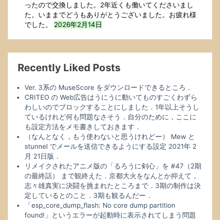
ったので交換しました。2年近くも働いてくださいまし
た。いままでどうもありがとうございました。お疲れ様
でした。
2026年2月14日
Recently Liked Posts
Ver. 3系の MuseScore をダウンロードできるところ．
CRITEO の Web広告はうにうに動いてものすごくわずら
わしいのでブロックすることにしました．1年以上そうし
ているけれど何も問題なさそう．自分のために，ここに
も設定方法をメモ書きしておきます．
（なんとなく，もう使わないと思うけれどー） Mew と
stunnel でメールを送信できるようにする設定 2021年 2
月 21日版．
リメイクされたアニメ版の「るろうに剣心」を #47（2期
の最終話） まで観終えた．京都大火をなんとか抑えて，
志々雄真実に決闘を挑まれたところまで．3期の制作は決
定しているとのこと．3期も観るんだー．
「esp_core_dump_flash: No core dump partition
found!」というエラーが起動時に表示されてしまう問題