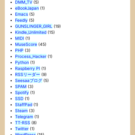
DMM_TV
(5)
eBookJapan
(1)
Emacs
(5)
Feedly
(5)
GUNSLINGER_GIRL
(19)
Kindle_Unlimited
(15)
MIDI
(1)
MuseScore
(45)
PHP
(3)
Process_Hacker
(1)
Python
(1)
Raspberry PI
(1)
RSSリーダー
(9)
Seesaaブログ
(5)
SPAM
(3)
Spotify
(1)
SSD
(1)
StaffPad
(1)
Steam
(3)
Telegram
(1)
TT-RSS
(8)
Twitter
(1)
WordPress
(15)