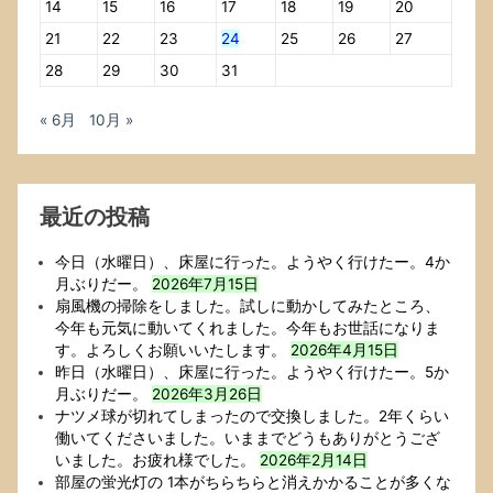
14
15
16
17
18
19
20
け
21
22
23
24
25
26
27
た
ー．
28
29
30
31
3
か
« 6月
10月 »
月
ぶ
り
だ
最近の投稿
ー．
今日（水曜日）、床屋に行った。ようやく行けたー。4か
月ぶりだー。
2026年7月15日
扇風機の掃除をしました。試しに動かしてみたところ、
今年も元気に動いてくれました。今年もお世話になりま
す。よろしくお願いいたします。
2026年4月15日
昨日（水曜日）、床屋に行った。ようやく行けたー。5か
月ぶりだー。
2026年3月26日
ナツメ球が切れてしまったので交換しました。2年くらい
働いてくださいました。いままでどうもありがとうござ
いました。お疲れ様でした。
2026年2月14日
部屋の蛍光灯の 1本がちらちらと消えかかることが多くな