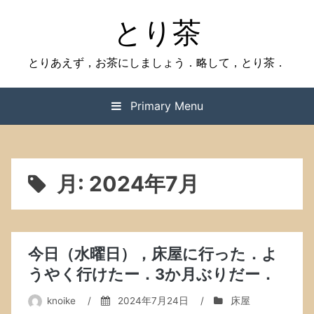
Skip
とり茶
to
content
とりあえず，お茶にしましょう．略して，とり茶．
Primary Menu
月:
2024年7月
今日（水曜日），床屋に行った．よ
うやく行けたー．3か月ぶりだー．
knoike
/
2024年7月24日
/
床屋