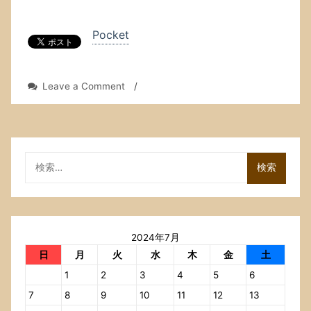
Pocket
on
Leave a Comment
/
今
日
（水
曜
日），
検
床
索:
屋
に
行
っ
2024年7月
た．
よ
日
月
火
水
木
金
土
う
1
2
3
4
5
6
や
く
7
8
9
10
11
12
13
行