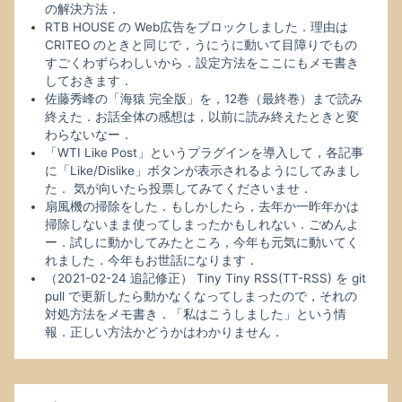
の解決方法．
RTB HOUSE の Web広告をブロックしました．理由は
CRITEO のときと同じで，うにうに動いて目障りでもの
すごくわずらわしいから．設定方法をここにもメモ書き
しておきます．
佐藤秀峰の「海猿 完全版」を，12巻（最終巻）まで読み
終えた．お話全体の感想は，以前に読み終えたときと変
わらないなー．
「WTI Like Post」というプラグインを導入して，各記事
に「Like/Dislike」ボタンが表示されるようにしてみまし
た． 気が向いたら投票してみてくださいませ．
扇風機の掃除をした．もしかしたら，去年か一昨年かは
掃除しないまま使ってしまったかもしれない．ごめんよ
ー．試しに動かしてみたところ，今年も元気に動いてく
れました．今年もお世話になります．
（2021-02-24 追記修正） Tiny Tiny RSS(TT-RSS) を git
pull で更新したら動かなくなってしまったので，それの
対処方法をメモ書き．「私はこうしました」という情
報．正しい方法かどうかはわかりません．