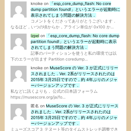
knoike
on
「esp_core_dump_flash: No core
dump partition found!」というエラーが起動時に
表示されてしまう問題の解決方法．
コメントをくださってありがとうございます．
なるほど，いつの頃からか，アライン単位が 0x100 か…
lzpel
on
「esp_core_dump_flash: No core dump
partition found!」というエラーが起動時に表示
されてしまう問題の解決方法．
記事のパーティションを使うと私の環境では以
下のエラーが出ます Partition coredump…
knoike
on
MuseScore の Ver. 3 が正式にリリー
スされました．Ver. 2系がリリースされたのは
2015年 3月25日ですので，約 4年ぶりのメジャ
ーバージョンアップです．
私などに訊くよりも， 公式の日本語フォーラム
https://musescore.org/ja/fo…
匿名
on
MuseScore の Ver. 3 が正式にリリース
されました．Ver. 2系がリリースされたのは
2015年 3月25日ですので，約 4年ぶりのメジャ
ーバージョンアップです．
ミューズスコア３ テヌート等のタイムストレッチ調整でき