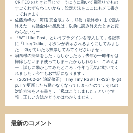
CRITEO のときと同じで，うにうに動いて目障りでもの
すごくわずらわしいから．設定方法をここにもメモ書き
しておきます．
佐藤秀峰の「海猿 完全版」を，12巻（最終巻）まで読み
終えた．お話全体の感想は，以前に読み終えたときと変
わらないなー．
「WTI Like Post」というプラグインを導入して，各記事
に「Like/Dislike」ボタンが表示されるようにしてみまし
た． 気が向いたら投票してみてくださいませ．
扇風機の掃除をした．もしかしたら，去年か一昨年かは
掃除しないまま使ってしまったかもしれない．ごめんよ
ー．試しに動かしてみたところ，今年も元気に動いてく
れました．今年もお世話になります．
（2021-02-24 追記修正） Tiny Tiny RSS(TT-RSS) を git
pull で更新したら動かなくなってしまったので，それの
対処方法をメモ書き．「私はこうしました」という情
報．正しい方法かどうかはわかりません．
最新のコメント