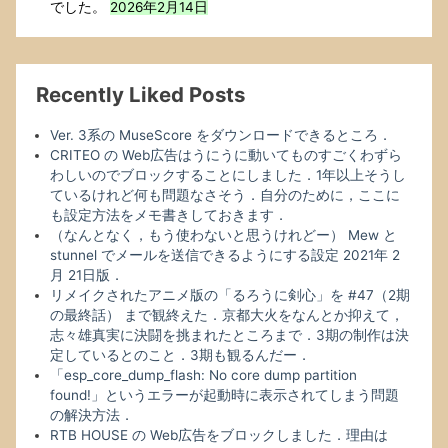
でした。
2026年2月14日
Recently Liked Posts
Ver. 3系の MuseScore をダウンロードできるところ．
CRITEO の Web広告はうにうに動いてものすごくわずら
わしいのでブロックすることにしました．1年以上そうし
ているけれど何も問題なさそう．自分のために，ここに
も設定方法をメモ書きしておきます．
（なんとなく，もう使わないと思うけれどー） Mew と
stunnel でメールを送信できるようにする設定 2021年 2
月 21日版．
リメイクされたアニメ版の「るろうに剣心」を #47（2期
の最終話） まで観終えた．京都大火をなんとか抑えて，
志々雄真実に決闘を挑まれたところまで．3期の制作は決
定しているとのこと．3期も観るんだー．
「esp_core_dump_flash: No core dump partition
found!」というエラーが起動時に表示されてしまう問題
の解決方法．
RTB HOUSE の Web広告をブロックしました．理由は