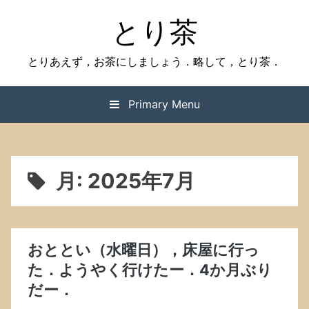
Skip
とり茶
to
content
とりあえず，お茶にしましょう．略して，とり茶．
Primary Menu
月:
2025年7月
おととい（水曜日），床屋に行っ
た．ようやく行けたー．4か月ぶり
だー．