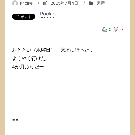
knoike
/
2025年7月4日
/
床屋
Pocket
0
0
おととい（水曜日），床屋に行った．
ようやく行けたー．
4か月ぶりだー．
==