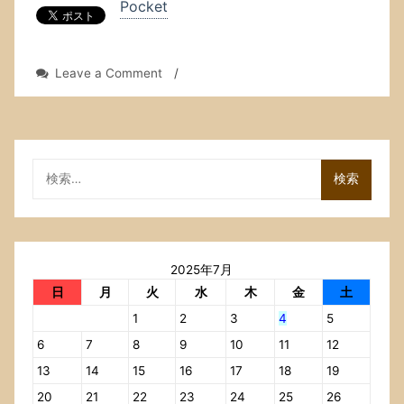
Pocket
on
Leave a Comment
/
お
と
と
い
（水
検
曜
索:
日），
床
屋
に
2025年7月
行
っ
日
月
火
水
木
金
土
た．
1
2
3
4
5
よ
う
6
7
8
9
10
11
12
や
13
14
15
16
17
18
19
く
20
21
22
23
24
25
26
行