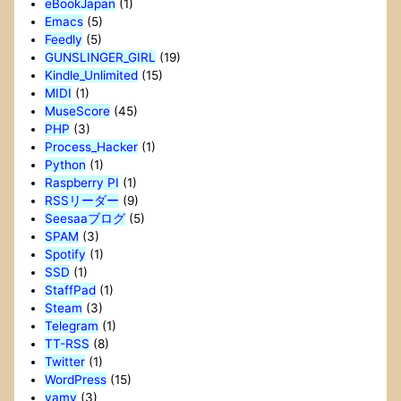
eBookJapan
(1)
Emacs
(5)
Feedly
(5)
GUNSLINGER_GIRL
(19)
Kindle_Unlimited
(15)
MIDI
(1)
MuseScore
(45)
PHP
(3)
Process_Hacker
(1)
Python
(1)
Raspberry PI
(1)
RSSリーダー
(9)
Seesaaブログ
(5)
SPAM
(3)
Spotify
(1)
SSD
(1)
StaffPad
(1)
Steam
(3)
Telegram
(1)
TT-RSS
(8)
Twitter
(1)
WordPress
(15)
yamy
(3)