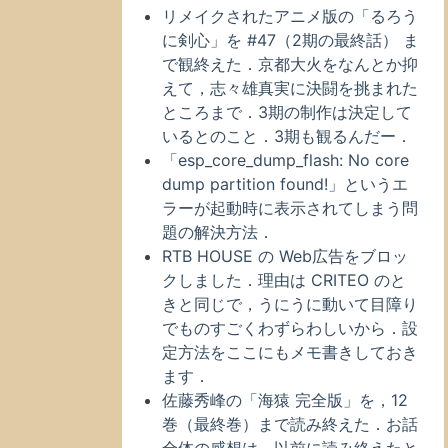
リメイクされたアニメ版の「るろう
に剣心」を #47（2期の最終話） ま
で観終えた．京都大火をなんとか抑
えて，志々雄真実に決闘を挑まれた
ところまで．3期の制作は決定して
いるとのこと．3期も観るんだー．
「esp_core_dump_flash: No core
dump partition found!」というエ
ラーが起動時に表示されてしまう問
題の解決方法．
RTB HOUSE の Web広告をブロッ
クしました．理由は CRITEO のと
きと同じで，うにうに動いて目障り
でものすごくわずらわしいから．設
定方法をここにもメモ書きしておき
ます．
佐藤秀峰の「海猿 完全版」を，12
巻（最終巻）まで読み終えた．お話