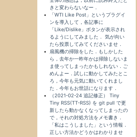
全体の感想は，以前に読み終えたと
きと変わらないなー．
「WTI Like Post」というプラグイ
ンを導入して，各記事に
「Like/Dislike」ボタンが表示され
るようにしてみました． 気が向い
たら投票してみてくださいませ．
扇風機の掃除をした．もしかした
ら，去年か一昨年かは掃除しないま
ま使ってしまったかもしれない．ご
めんよー．試しに動かしてみたとこ
ろ，今年も元気に動いてくれまし
た．今年もお世話になります．
（2021-02-24 追記修正） Tiny
Tiny RSS(TT-RSS) を git pull で更
新したら動かなくなってしまったの
で，それの対処方法をメモ書き．
「私はこうしました」という情報．
正しい方法かどうかはわかりませ