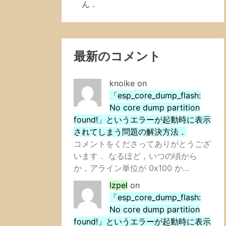
ん．
最新のコメント
knoike
on
「esp_core_dump_flash:
No core dump partition
found!」というエラーが起動時に表示
されてしまう問題の解決方法．
コメントをくださってありがとうござ
います． なるほど，いつの頃から
か，アライン単位が 0x100 か…
lzpel
on
「esp_core_dump_flash:
No core dump partition
found!」というエラーが起動時に表示