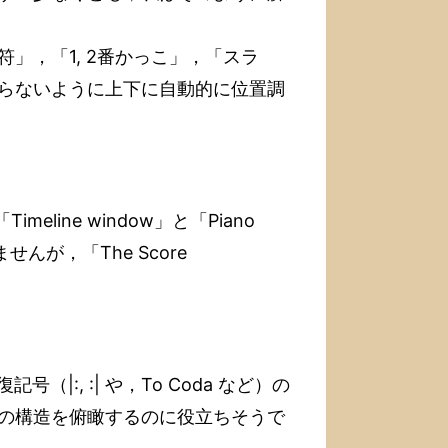
符」，「1, 2番かっこ」，「スラ
らないように上下に自動的に位置調
line window」と「Piano
んが，「The Score
号（|:, :| や，To Coda など）の
の構造を俯瞰するのに役立ちそうで