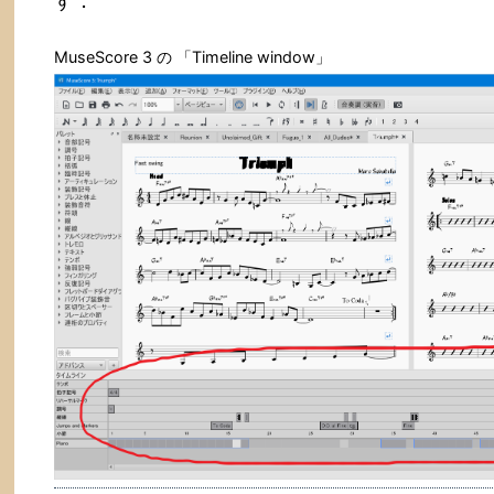
す．
MuseScore 3 の 「Timeline window」