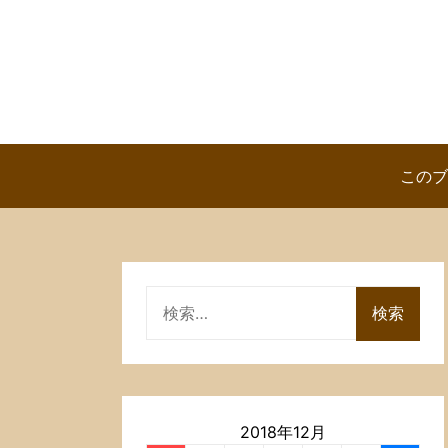
Skip
to
content
このブ
検
索:
2018年12月