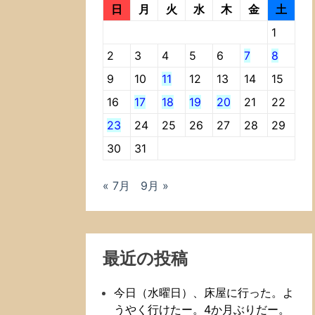
日
月
火
水
木
金
土
1
2
3
4
5
6
7
8
9
10
11
12
13
14
15
16
17
18
19
20
21
22
23
24
25
26
27
28
29
30
31
« 7月
9月 »
最近の投稿
今日（水曜日）、床屋に行った。よ
うやく行けたー。4か月ぶりだー。