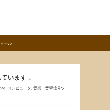
ロフィール
スされています．
ore
,
コンピュータ
,
音楽・音響信号ツー