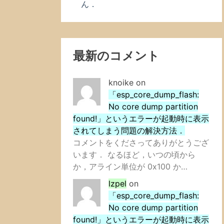
ん．
最新のコメント
knoike
on
「esp_core_dump_flash:
No core dump partition
found!」というエラーが起動時に表示
されてしまう問題の解決方法．
コメントをくださってありがとうござ
います． なるほど，いつの頃から
か，アライン単位が 0x100 か…
lzpel
on
「esp_core_dump_flash:
No core dump partition
found!」というエラーが起動時に表示