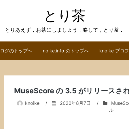
とり茶
とりあえず，お茶にしましょう．略して，とり茶．
ログのトップへ
noike.info のトップへ
knoike プ
MuseScore の 3.5 がリリー
knoike
/
2020年8月7日
/
MuseSc
ル