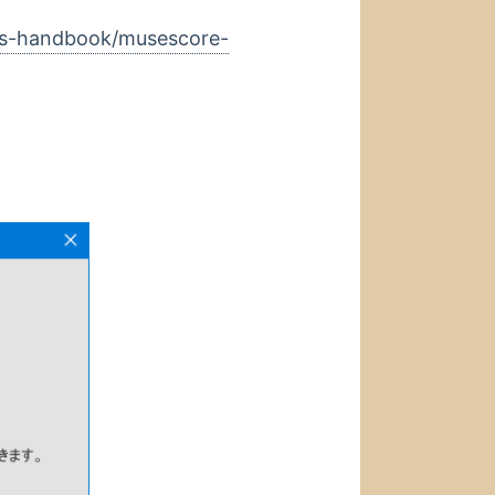
」
rs-handbook/musescore-