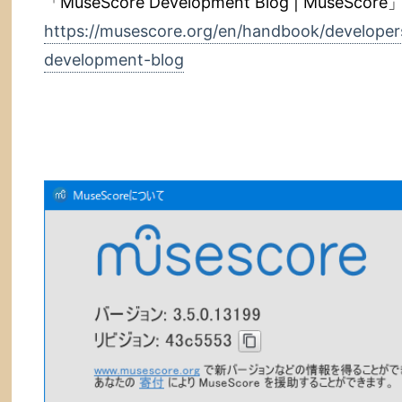
「MuseScore Development Blog | MuseScore
https://musescore.org/en/handbook/develope
development-blog