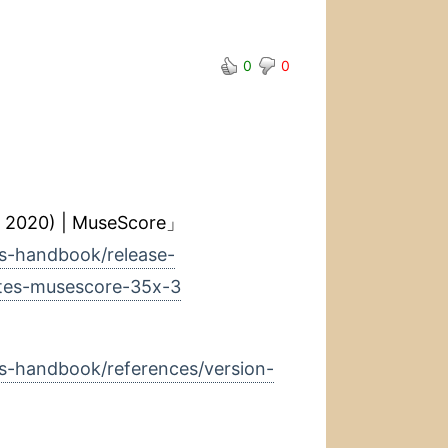
0
0
, 2020) | MuseScore」
s-handbook/release-
otes-musescore-35x-3
s-handbook/references/version-