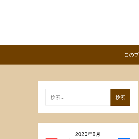
Skip
to
content
このブ
検
索:
2020年8月