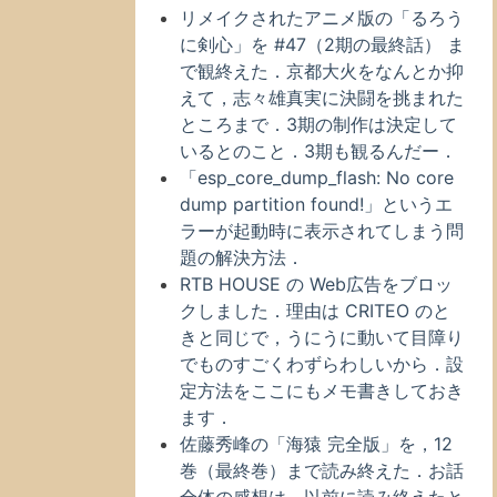
リメイクされたアニメ版の「るろう
に剣心」を #47（2期の最終話） ま
で観終えた．京都大火をなんとか抑
えて，志々雄真実に決闘を挑まれた
ところまで．3期の制作は決定して
いるとのこと．3期も観るんだー．
「esp_core_dump_flash: No core
dump partition found!」というエ
ラーが起動時に表示されてしまう問
題の解決方法．
RTB HOUSE の Web広告をブロッ
クしました．理由は CRITEO のと
きと同じで，うにうに動いて目障り
でものすごくわずらわしいから．設
定方法をここにもメモ書きしておき
ます．
佐藤秀峰の「海猿 完全版」を，12
巻（最終巻）まで読み終えた．お話