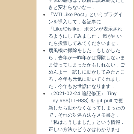
全体の感想は，以前に読み終えたと
きと変わらないなー．
「WTI Like Post」というプラグイ
ンを導入して，各記事に
「Like/Dislike」ボタンが表示され
るようにしてみました． 気が向い
たら投票してみてくださいませ．
扇風機の掃除をした．もしかした
ら，去年か一昨年かは掃除しないま
ま使ってしまったかもしれない．ご
めんよー．試しに動かしてみたとこ
ろ，今年も元気に動いてくれまし
た．今年もお世話になります．
（2021-02-24 追記修正） Tiny
Tiny RSS(TT-RSS) を git pull で更
新したら動かなくなってしまったの
で，それの対処方法をメモ書き．
「私はこうしました」という情報．
正しい方法かどうかはわかりませ