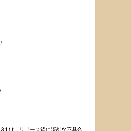
/
/
．3.3.1 は，リリース後に深刻な不具合