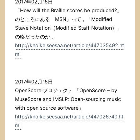
2017年02月15日
「How will the Braille scores be produced?」
のところにある「MSN」って，「Modified
Stave Notation（Modified Staff Notation）」
の略だったのか．
http://knoike.seesaa.net/article/447035492.ht
ml
2017年02月15日
OpenScore プロジェクト 「OpenScore – by
MuseScore and IMSLP: Open-sourcing music
with open source software」
http://knoike.seesaa.net/article/447026740.ht
ml