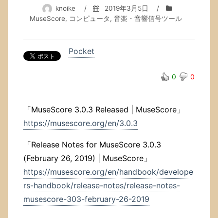
knoike
/
2019年3月5日
/
MuseScore
,
コンピュータ
,
音楽・音響信号ツール
Pocket
0
0
「MuseScore 3.0.3 Released | MuseScore」
https://musescore.org/en/3.0.3
「Release Notes for MuseScore 3.0.3
(February 26, 2019) | MuseScore」
https://musescore.org/en/handbook/develope
rs-handbook/release-notes/release-notes-
musescore-303-february-26-2019