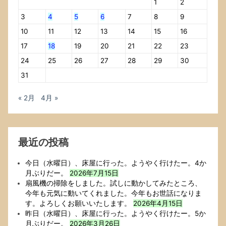
1
2
「～
す
3
4
5
6
7
8
9
る
10
11
12
13
14
15
16
と
17
18
19
20
21
22
23
ク
ラ
24
25
26
27
28
29
30
ッ
31
シ
ュ
す
« 2月
4月 »
る
不
具
合
最近の投稿
を
修
今日（水曜日）、床屋に行った。ようやく行けたー。4か
正
月ぶりだー。
2026年7月15日
し
扇風機の掃除をしました。試しに動かしてみたところ、
ま
今年も元気に動いてくれました。今年もお世話になりま
し
す。よろしくお願いいたします。
2026年4月15日
た」
昨日（水曜日）、床屋に行った。ようやく行けたー。5か
系
月ぶりだー。
2026年3月26日