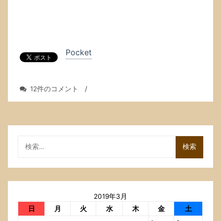
Pocket
MuseScore
12件のコメント
/
の
3.0.5
が
リ
リ
検
ー
索:
ス
さ
れ
て
2019年3月
い
ま
日
月
火
水
木
金
土
す．