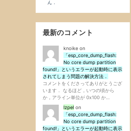
ん．
最新のコメント
knoike
on
「esp_core_dump_flash:
No core dump partition
found!」というエラーが起動時に表示
されてしまう問題の解決方法．
コメントをくださってありがとうござ
います． なるほど，いつの頃から
か，アライン単位が 0x100 か…
lzpel
on
「esp_core_dump_flash:
No core dump partition
found!」というエラーが起動時に表示