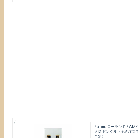
Roland ローランド / W
MIDIドングル《予約注文/
予定》