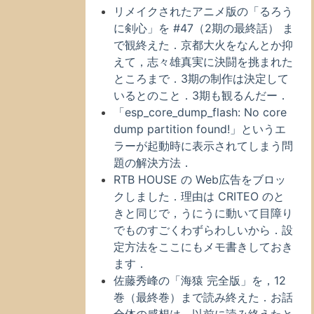
リメイクされたアニメ版の「るろう
に剣心」を #47（2期の最終話） ま
で観終えた．京都大火をなんとか抑
えて，志々雄真実に決闘を挑まれた
ところまで．3期の制作は決定して
いるとのこと．3期も観るんだー．
「esp_core_dump_flash: No core
dump partition found!」というエ
ラーが起動時に表示されてしまう問
題の解決方法．
RTB HOUSE の Web広告をブロッ
クしました．理由は CRITEO のと
きと同じで，うにうに動いて目障り
でものすごくわずらわしいから．設
定方法をここにもメモ書きしておき
ます．
佐藤秀峰の「海猿 完全版」を，12
巻（最終巻）まで読み終えた．お話