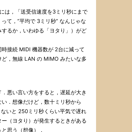
いうには，「送受信速度を3ミリ秒にまで
って，”平均で 3ミリ秒” なんじゃな
みするか，いわゆる「ヨタり」）がど
時接続 MIDI 機器数が 2台に減って
無線 LAN の MIMO みたいな多
モード．悪い言い方をすると，遅延が大き
ない．想像だけど，数十ミリ秒から
工夫しないと 250ミリ秒くらい平気で遅れ
ター（ヨタり）が発生するときがある
うと思う（想像）．