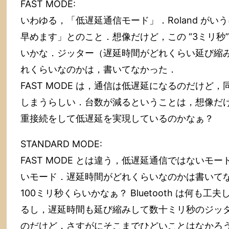
FAST MODE:
いわゆる，「低遅延通信モード」．Roland が
早めます」とのこと．想像だけど，この “3ミリ秒” 
いかな．ジッター（遅延時間がどれくらい延び縮
れくらいなのかは，書いてなかった．
FAST MODE は，通信は低遅延になるのだけど，同
しまうらしい．台数が減るということは，想像だけど，
重接続をして低遅延を実現しているのかなぁ？
STANDARD MODE:
FAST MODE とは違う，低遅延通信ではない
いモード．遅延時間がどれくらいなのかは書いて
100ミリ秒くらいかなぁ？ Bluetooth は何も
るし，遅延時間も延び縮みして数十ミリ秒のジッ
のだけど，さすがにそこまでひどいことはなかろ