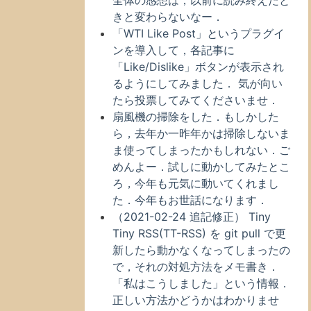
全体の感想は，以前に読み終えたと
きと変わらないなー．
「WTI Like Post」というプラグイ
ンを導入して，各記事に
「Like/Dislike」ボタンが表示され
るようにしてみました． 気が向い
たら投票してみてくださいませ．
扇風機の掃除をした．もしかした
ら，去年か一昨年かは掃除しないま
ま使ってしまったかもしれない．ご
めんよー．試しに動かしてみたとこ
ろ，今年も元気に動いてくれまし
た．今年もお世話になります．
（2021-02-24 追記修正） Tiny
Tiny RSS(TT-RSS) を git pull で更
新したら動かなくなってしまったの
で，それの対処方法をメモ書き．
「私はこうしました」という情報．
正しい方法かどうかはわかりませ