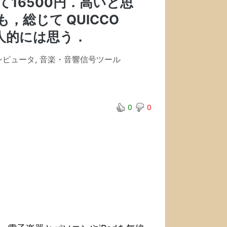
て16500円．高いと思
総じて QUICCO
個人的には思う．
ンピュータ
,
音楽・音響信号ツール
0
0