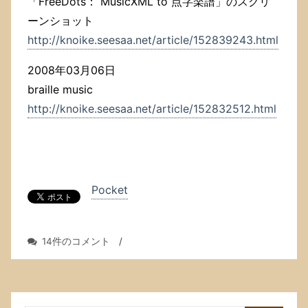
「FreeDots： MusicXML to 点字楽譜」のスクリ
ーンショット
http://knoike.seesaa.net/article/152839243.html
2008年03月06日
braille music
http://knoike.seesaa.net/article/152832512.html
Pocket
MuseScore
14件のコメント
/
の
Ver.
3
が