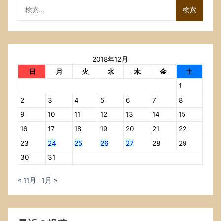
正
検
式
索:
に
リ
リ
ー
2018年12月
ス
さ
日
月
火
水
木
金
土
れ
1
ま
し
2
3
4
5
6
7
8
た．
9
10
11
12
13
14
15
Ver.
16
17
18
19
20
21
22
2
系
23
24
25
26
27
28
29
が
30
31
リ
リ
ー
« 11月
1月 »
ス
さ
れ
た