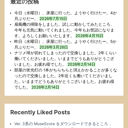
最近の投稿
の
は
今日（水曜日）、床屋に行った。ようやく行けたー。4か
2015
月ぶりだー。
2026年7月15日
年
扇風機の掃除をしました。試しに動かしてみたところ、
3
今年も元気に動いてくれました。今年もお世話になりま
月
す。よろしくお願いいたします。
2026年4月15日
25
昨日（水曜日）、床屋に行った。ようやく行けたー。5か
日
月ぶりだー。
2026年3月26日
で
ナツメ球が切れてしまったので交換しました。2年くらい
す
働いてくださいました。いままでどうもありがとうござ
の
いました。お疲れ様でした。
2026年2月14日
で，
部屋の蛍光灯の 1本がちらちらと消えかかることが多くな
約
ったので交換しました。2年近くも働いてくださいまし
4
た。いままでどうもありがとうございました。お疲れ様
年
でした。
2026年2月14日
ぶ
り
の
メ
Recently Liked Posts
ジ
ャ
Ver. 3系の MuseScore をダウンロードできるところ．
ー