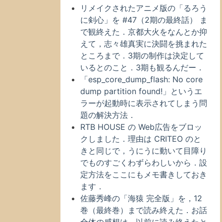
リメイクされたアニメ版の「るろう
に剣心」を #47（2期の最終話） ま
で観終えた．京都大火をなんとか抑
えて，志々雄真実に決闘を挑まれた
ところまで．3期の制作は決定して
いるとのこと．3期も観るんだー．
「esp_core_dump_flash: No core
dump partition found!」というエ
ラーが起動時に表示されてしまう問
題の解決方法．
RTB HOUSE の Web広告をブロッ
クしました．理由は CRITEO のと
きと同じで，うにうに動いて目障り
でものすごくわずらわしいから．設
定方法をここにもメモ書きしておき
ます．
佐藤秀峰の「海猿 完全版」を，12
巻（最終巻）まで読み終えた．お話