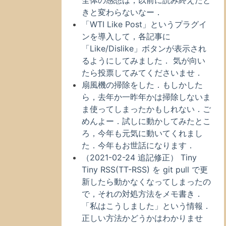
全体の感想は，以前に読み終えたと
きと変わらないなー．
「WTI Like Post」というプラグイ
ンを導入して，各記事に
「Like/Dislike」ボタンが表示され
るようにしてみました． 気が向い
たら投票してみてくださいませ．
扇風機の掃除をした．もしかした
ら，去年か一昨年かは掃除しないま
ま使ってしまったかもしれない．ご
めんよー．試しに動かしてみたとこ
ろ，今年も元気に動いてくれまし
た．今年もお世話になります．
（2021-02-24 追記修正） Tiny
Tiny RSS(TT-RSS) を git pull で更
新したら動かなくなってしまったの
で，それの対処方法をメモ書き．
「私はこうしました」という情報．
正しい方法かどうかはわかりませ