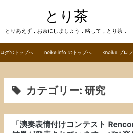
とり茶
とりあえず，お茶にしましょう．略して，とり茶．
ログのトップへ
noike.info のトップへ
knoike プ
カテゴリー:
研究
「演奏表情付けコンテスト Renco