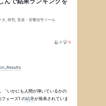
しんで結果ランキングを
ータ
,
研究
,
音楽・音響信号ツール
0
0
on_Results
，「いかにも人間が弾いているかの
フェーズ1 の
結果
が発表されていま