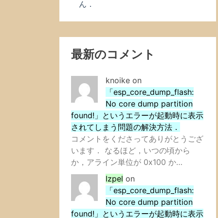
ん．
最新のコメント
knoike
on
「esp_core_dump_flash:
No core dump partition
found!」というエラーが起動時に表示
されてしまう問題の解決方法．
コメントをくださってありがとうござ
います． なるほど，いつの頃から
か，アライン単位が 0x100 か…
lzpel
on
「esp_core_dump_flash:
No core dump partition
found!」というエラーが起動時に表示