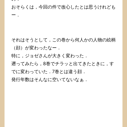
おそらくは，今回の件で改心したとは思うけれども
ー．
それはそうとして，この巻から何人かの人物の絵柄
（顔）が変わったなー．
特に，ジョゼさんが大きく変わった．
遡ってみたら，8巻でチラッと出てきたときに，す
でに変わっていた．7巻とは違う顔．
発行年数はそんなに空いてないなぁ．