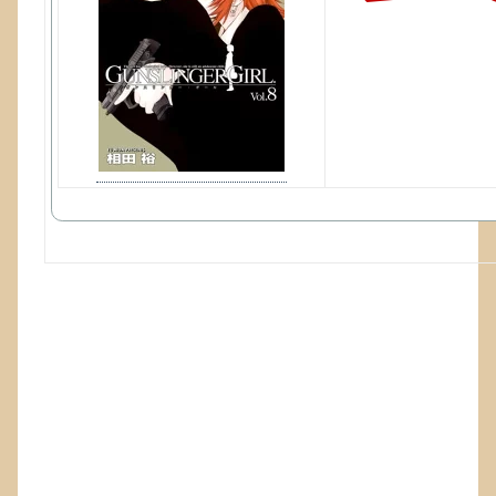
シ
ー
ン
は，
何
度
読
ん
で
も
泣
け
る
の
ぅ…
．
へ
の