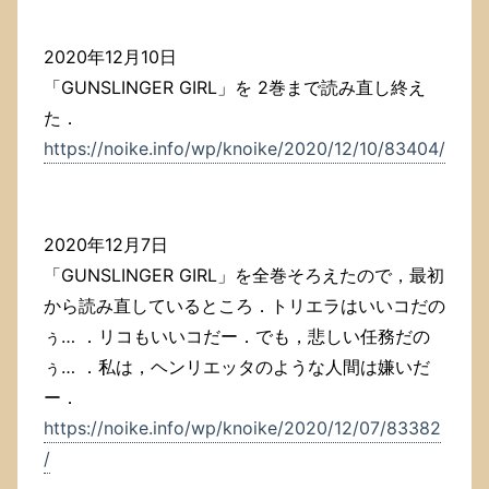
2020年12月10日
「GUNSLINGER GIRL」を 2巻まで読み直し終え
た．
https://noike.info/wp/knoike/2020/12/10/83404/
2020年12月7日
「GUNSLINGER GIRL」を全巻そろえたので，最初
から読み直しているところ．トリエラはいいコだの
ぅ… ．リコもいいコだー．でも，悲しい任務だの
ぅ… ．私は，ヘンリエッタのような人間は嫌いだ
ー．
https://noike.info/wp/knoike/2020/12/07/83382
/