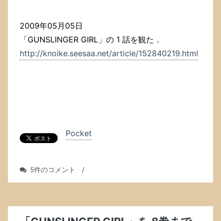
2009年05月05日
「GUNSLINGER GIRL」の 1 話を観た．
http://knoike.seesaa.net/article/152840219.html
Pocket
「GUNSLINGER
5件のコメント
/
GIRL」
を
9
巻
ま