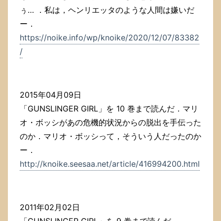
ぅ… ．私は，ヘンリエッタのような人間は嫌いだ
ー．
https://noike.info/wp/knoike/2020/12/07/83382
/
2015年04月09日
「GUNSLINGER GIRL」を 10 巻まで読んだ．マリ
オ・ボッシがあの危機的状況からの脱出を手伝った
のか．マリオ・ボッシって，そういう人だったのか
ー．
http://knoike.seesaa.net/article/416994200.html
2011年02月02日