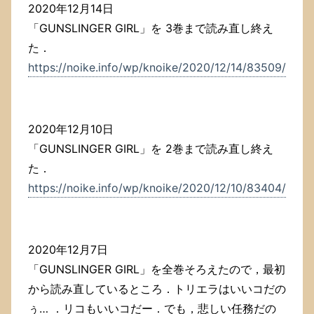
2020年12月14日
「GUNSLINGER GIRL」を 3巻まで読み直し終え
た．
https://noike.info/wp/knoike/2020/12/14/83509/
2020年12月10日
「GUNSLINGER GIRL」を 2巻まで読み直し終え
た．
https://noike.info/wp/knoike/2020/12/10/83404/
2020年12月7日
「GUNSLINGER GIRL」を全巻そろえたので，最初
から読み直しているところ．トリエラはいいコだの
ぅ… ．リコもいいコだー．でも，悲しい任務だの