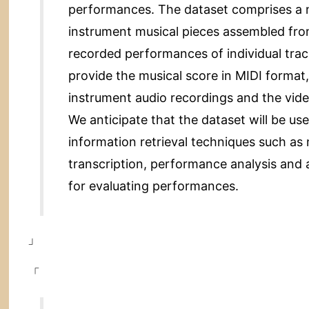
performances. The dataset comprises a n
き
た
instrument musical pieces assembled fro
と
recorded performances of individual trac
思
provide the musical score in MIDI format, 
う…
．
instrument audio recordings and the vide
へ
We anticipate that the dataset will be use
の
information retrieval techniques such as
transcription, performance analysis and 
for evaluating performances.
」
「