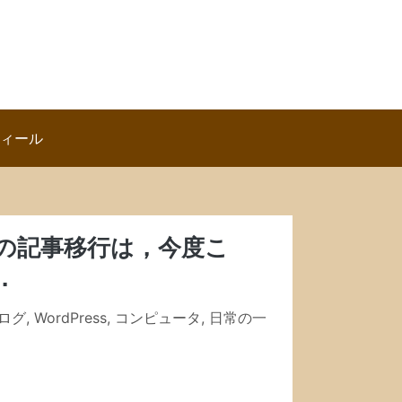
ロフィール
s への記事移行は，今度こ
．
ブログ
,
WordPress
,
コンピュータ
,
日常の一