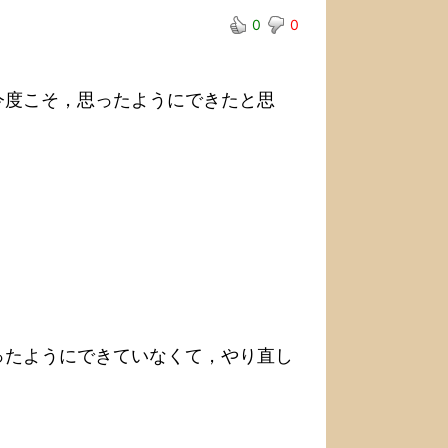
0
0
行は，今度こそ，思ったようにできたと思
行が思ったようにできていなくて，やり直し