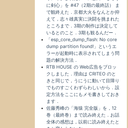
に剣心」を #47（2期の最終話） ま
で観終えた．京都大火をなんとか抑
えて，志々雄真実に決闘を挑まれた
ところまで．3期の制作は決定して
いるとのこと．3期も観るんだー．
「esp_core_dump_flash: No core
dump partition found!」というエ
ラーが起動時に表示されてしまう問
題の解決方法．
RTB HOUSE の Web広告をブロッ
クしました．理由は CRITEO のと
きと同じで，うにうに動いて目障り
でものすごくわずらわしいから．設
定方法をここにもメモ書きしておき
ます．
佐藤秀峰の「海猿 完全版」を，12
巻（最終巻）まで読み終えた．お話
全体の感想は，以前に読み終えたと