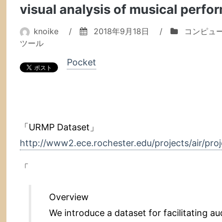
WordPress
visual analysis of musical perf
へ
の
knoike
/
2018年9月18日
/
コンピュ
記
ツール
事
Pocket
移
行
は，
今
度
こ
「URMP Dataset」
そ，
http://www2.ece.rochester.edu/projects/air/pr
思
っ
「
た
よ
う
Overview
に
We introduce a dataset for facilitating au
で