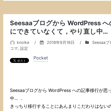
Dataset」
「a
dataset
Seesaaブログから WordPres
for
facilitating
にできていなくて，やり直し中… 
audio-
visual
knoike
/
2018年9月18日
/
Seesaa
analysis
コマ
,
設定
of
Pocket
musical
performances.」
Seesaaブログから WordPress への記事移
中… ．
きっちり移行することにあんまりこだわりはない