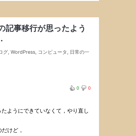
s への記事移行が思ったよう
．
ブログ
,
WordPress
,
コンピュータ
,
日常の一
0
0
行が思ったようにできていなくて，やり直し
のだけど，