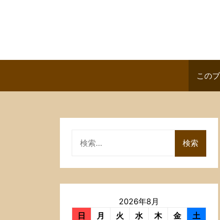
Skip
to
content
このブ
検
索:
2026年8月
日
月
火
水
木
金
土