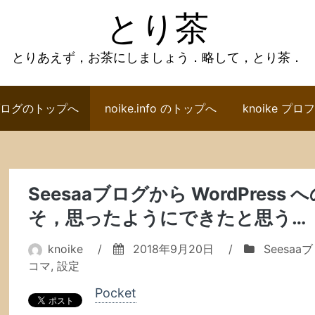
とり茶
とりあえず，お茶にしましょう．略して，とり茶．
ログのトップへ
noike.info のトップへ
knoike プ
Seesaaブログから WordPres
そ，思ったようにできたと思う… 
knoike
/
2018年9月20日
/
Seesaa
コマ
,
設定
Pocket