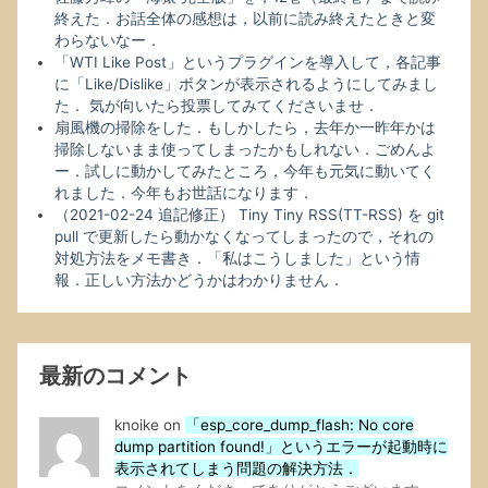
終えた．お話全体の感想は，以前に読み終えたときと変
わらないなー．
「WTI Like Post」というプラグインを導入して，各記事
に「Like/Dislike」ボタンが表示されるようにしてみまし
た． 気が向いたら投票してみてくださいませ．
扇風機の掃除をした．もしかしたら，去年か一昨年かは
掃除しないまま使ってしまったかもしれない．ごめんよ
ー．試しに動かしてみたところ，今年も元気に動いてく
れました．今年もお世話になります．
（2021-02-24 追記修正） Tiny Tiny RSS(TT-RSS) を git
pull で更新したら動かなくなってしまったので，それの
対処方法をメモ書き．「私はこうしました」という情
報．正しい方法かどうかはわかりません．
最新のコメント
knoike
on
「esp_core_dump_flash: No core
dump partition found!」というエラーが起動時に
表示されてしまう問題の解決方法．