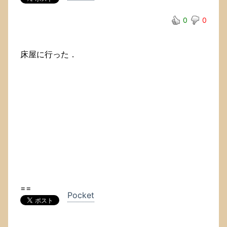
0
0
床屋に行った．
==
Pocket