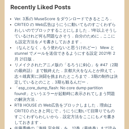
Recently Liked Posts
Ver. 3系の MuseScore をダウンロードできるところ．
CRITEO の Web広告はうにうに動いてものすごくわずら
わしいのでブロックすることにしました．1年以上そうし
ているけれど何も問題なさそう．自分のために，ここに
も設定方法をメモ書きしておきます．
（なんとなく，もう使わないと思うけれどー） Mew と
stunnel でメールを送信できるようにする設定 2021年 2
月 21日版．
リメイクされたアニメ版の「るろうに剣心」を #47（2期
の最終話） まで観終えた．京都大火をなんとか抑えて，
志々雄真実に決闘を挑まれたところまで．3期の制作は決
定しているとのこと．3期も観るんだー．
「esp_core_dump_flash: No core dump partition
found!」というエラーが起動時に表示されてしまう問題
の解決方法．
RTB HOUSE の Web広告をブロックしました．理由は
CRITEO のときと同じで，うにうに動いて目障りでもの
すごくわずらわしいから．設定方法をここにもメモ書き
しておきます．
佐藤秀峰の「海猿 完全版」を，12巻（最終巻）まで読み