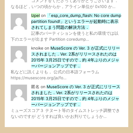
コメントをくださってありがとうございます．
なるほど，いつの頃からか，アライン単位が 0x100 か…
lzpel
on
「esp_core_dump_flash: No core dump
partition found!」というエラーが起動時に表示
されてしまう問題の解決方法．
記事のパーティションを使うと私の環境では以
下のエラーが出ます Partition coredump…
knoike
on
MuseScore の Ver. 3 が正式にリリー
スされました．Ver. 2系がリリースされたのは
2015年 3月25日ですので，約 4年ぶりのメジャ
ーバージョンアップです．
私などに訊くよりも， 公式の日本語フォーラム
https://musescore.org/ja/fo…
匿名
on
MuseScore の Ver. 3 が正式にリリース
されました．Ver. 2系がリリースされたのは
2015年 3月25日ですので，約 4年ぶりのメジャ
ーバージョンアップです．
ミューズスコア３ テヌート等のタイムストレッチ調整でき
ないのですが どうすれば良いかお判りでしょうか…