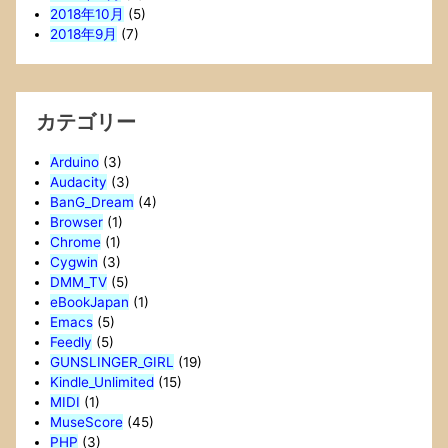
2018年10月
(5)
2018年9月
(7)
カテゴリー
Arduino
(3)
Audacity
(3)
BanG_Dream
(4)
Browser
(1)
Chrome
(1)
Cygwin
(3)
DMM_TV
(5)
eBookJapan
(1)
Emacs
(5)
Feedly
(5)
GUNSLINGER_GIRL
(19)
Kindle_Unlimited
(15)
MIDI
(1)
MuseScore
(45)
PHP
(3)