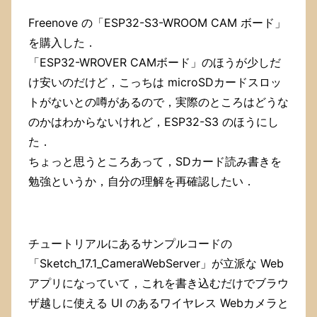
る
回
Freenove の「ESP32-S3-WROOM CAM ボード」
復
を購入した．
パ
「ESP32-WROVER CAMボード」のほうが少しだ
ー
テ
け安いのだけど，こっちは microSDカードスロッ
ィ
トがないとの噂があるので，実際のところはどうな
シ
ョ
のかはわからないけれど，ESP32-S3 のほうにし
ン
た．
を
ちょっと思うところあって，SDカード読み書きを
ど
う
勉強というか，自分の理解を再確認したい．
し
た
も
の
チュートリアルにあるサンプルコードの
か
悩
「Sketch_17.1_CameraWebServer」が立派な Web
ん
アプリになっていて，これを書き込むだけでブラウ
だ
ザ越しに使える UI のあるワイヤレス Webカメラと
の