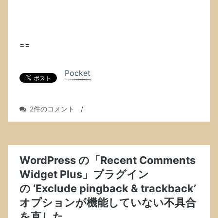
==
Pocket
「esp_core_dump_flash:
2件のコメント
/
No
core
dump
partition
found!」
WordPress の「Recent Comments
と
Widget Plus」プラグイン
い
の ‘Exclude pingback & trackback’
う
エ
オプションが機能していない不具合
ラ
を直した．
ー