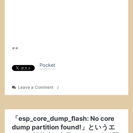
==
Pocket
on
Leave a Comment
/
Zephyrus
M16
の
C:
に
「esp_core_dump_flash: No core
し
dump partition found!」というエ
て