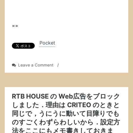
==
Pocket
on
Leave a Comment
/
WordPress
の
「Recent
Comments
Widget
RTB HOUSE の Web広告をブロック
Plus」
しました．理由は CRITEO のときと
プ
同じで，うにうに動いて目障りでも
ラ
グ
のすごくわずらわしいから．設定方
イ
法をここにもメモ書きしておきま
ン