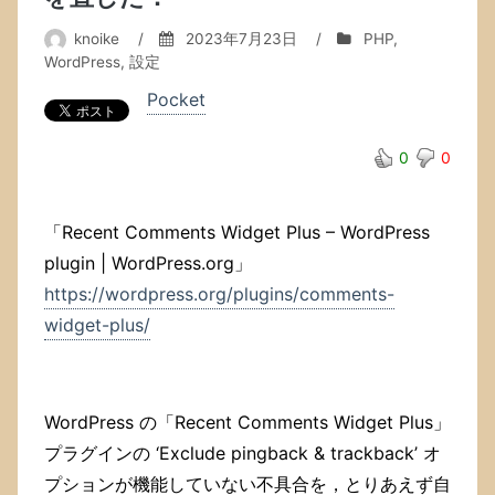
が
knoike
/
2023年7月23日
/
PHP
,
起
動
WordPress
,
設定
時
Pocket
に
表
示
0
0
さ
れ
て
「Recent Comments Widget Plus – WordPress
し
ま
plugin | WordPress.org」
う
https://wordpress.org/plugins/comments-
問
widget-plus/
題
の
解
決
方
WordPress の「Recent Comments Widget Plus」
法．
プラグインの ‘Exclude pingback & trackback’ オ
へ
の
プションが機能していない不具合を，とりあえず自