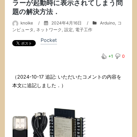
ラーが起動時に表示されてしまう問
い
る
題の解決方法．
SSD
を
knoike
/
2024年4月16日
/
Arduino
,
コ
換
ンピュータ
,
ネットワーク
,
設定
,
電子工作
装
し，
Pocket
C:
を
+1
0
拡
張
す
る
（2024-10-17 追記: いただいたコメントの内容を
作
本文に追記しました．）
業
も
行
い
ま
し
た．
複
数