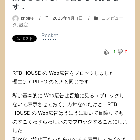
の ‘Exclude
す．
pingback
&
knoike
/
2023年4月11日
/
コンピュー
trackback’
タ
,
設定
オ
プ
Pocket
シ
ョ
+1
0
ン
が
機
能
RTB HOUSE の Web広告をブロックしました．
し
理由は CRITEO のときと同じです．
て
い
私は基本的に Web広告は普通に見る（ブロックし
な
い
ないで表示させておく）方針なのだけど，RTB
不
HOUSE の Web広告はうにうに動いて目障りでも
具
のすごくわずらわしいのでブロックすることにしま
合
を
した．
直
動かない静止画だったらそのまま表示しておくのだ