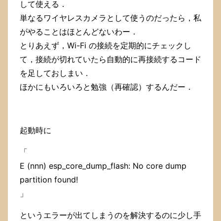
で，
して使える．
自
単なるワイヤレスカメラとして使うのだったら，私
分
の
がやることはほとんどないわー．
た
とりあえず，Wi-Fi の接続を定期的にチェックし
め
て，接続が切れていたら自動的に再接続するコード
に
こ
を足しておしまい．
こ
ほかにもいろいろと勉強（再確認）するんだー．
に
も
メ
モ
書
起動時に
き
し
「
て
E (nnn) esp_core_dump_flash: No core dump
お
き
partition found!
ま
」
す．
というエラーが出てしまうのを解決するのに少し手