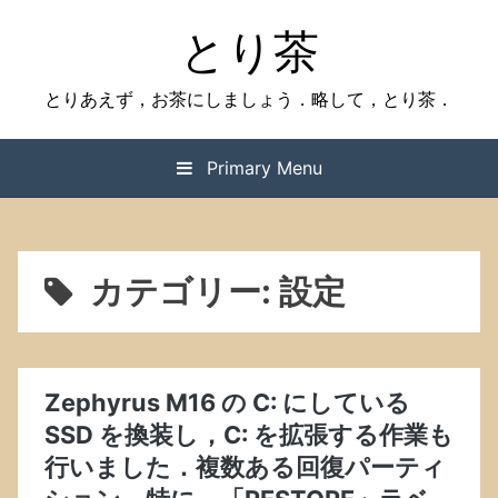
Skip
とり茶
to
content
とりあえず，お茶にしましょう．略して，とり茶．
Primary Menu
カテゴリー:
設定
Zephyrus M16 の C: にしている
SSD を換装し，C: を拡張する作業も
行いました．複数ある回復パーティ