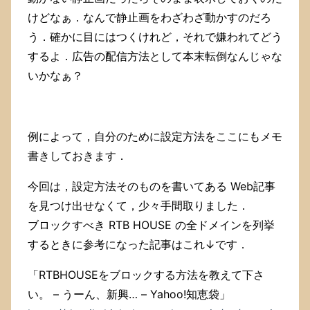
し
た．
けどなぁ．なんで静止画をわざわざ動かすのだろ
う．確かに目にはつくけれど，それで嫌われてどう
するよ．広告の配信方法として本末転倒なんじゃな
いかなぁ？
例によって，自分のために設定方法をここにもメモ
書きしておきます．
今回は，設定方法そのものを書いてある Web記事
を見つけ出せなくて，少々手間取りました．
ブロックすべき RTB HOUSE の全ドメインを列挙
するときに参考になった記事はこれ↓です．
「RTBHOUSEをブロックする方法を教えて下さ
い。 – うーん、新興… – Yahoo!知恵袋」