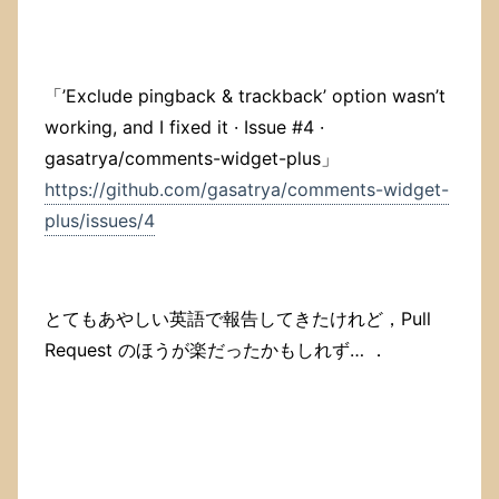
「’Exclude pingback & trackback’ option wasn’t
working, and I fixed it · Issue #4 ·
gasatrya/comments-widget-plus」
https://github.com/gasatrya/comments-widget-
plus/issues/4
とてもあやしい英語で報告してきたけれど，Pull
Request のほうが楽だったかもしれず… ．