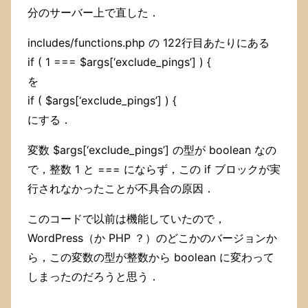
分のサーバー上で直した．
includes/functions.php の 122行目あたりにある
if ( 1 === $args[‘exclude_pings’] ) {
を
if ( $args[‘exclude_pings’] ) {
にする．
変数 $args[‘exclude_pings’] の型が boolean なの
で，整数 1 と === にならず，この if ブロックが実
行されなかったことが不具合の原因．
このコードで以前は機能していたので，
WordPress（か PHP ？）のどこかのバージョンか
ら，この変数の型が整数から boolean に変わって
しまったのだろうと思う．