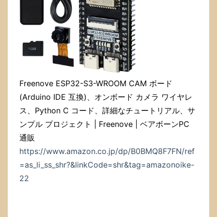
あ
る
回
復
パ
ー
テ
ィ
Freenove ESP32-S3-WROOM CAM ボード
シ
ョ
(Arduino IDE 互換)、オンボード カメラ ワイヤレ
ン，
ス、Python C コード、詳細なチュートリアル、サ
特
ンプル プロジェクト | Freenove | ベアボーンPC
に，
「RESTORE」
通販
ラ
https://www.amazon.co.jp/dp/B0BMQ8F7FN/ref
ベ
ル
=as_li_ss_shr?&linkCode=shr&tag=amazonoike-
の
22
つ
い
て
い