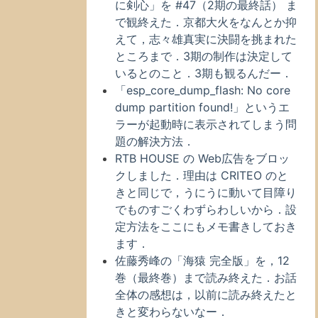
に剣心」を #47（2期の最終話） ま
で観終えた．京都大火をなんとか抑
えて，志々雄真実に決闘を挑まれた
ところまで．3期の制作は決定して
いるとのこと．3期も観るんだー．
「esp_core_dump_flash: No core
dump partition found!」というエ
ラーが起動時に表示されてしまう問
題の解決方法．
RTB HOUSE の Web広告をブロッ
クしました．理由は CRITEO のと
きと同じで，うにうに動いて目障り
でものすごくわずらわしいから．設
定方法をここにもメモ書きしておき
ます．
佐藤秀峰の「海猿 完全版」を，12
巻（最終巻）まで読み終えた．お話
全体の感想は，以前に読み終えたと
きと変わらないなー．