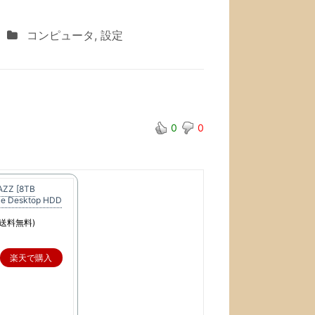
コンピュータ
,
設定
0
0
AZZ [8TB
ue Desktop HDD
送料無料)
楽天で購入