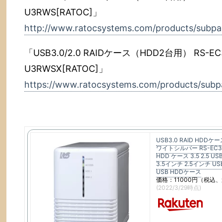
U3RWS[RATOC]」
http://www.ratocsystems.com/products/subpa
「USB3.0/2.0 RAIDケース（HDD2台用） RS-EC3
U3RWSX[RATOC]」
https://www.ratocsystems.com/products/subp
USB3.0 RAID HDDケ
ワイトシルバー RS-EC3
HDD ケース 3.5 2.5 U
3.5インチ 2.5インチ US
USB HDDケース
価格：11000円（税込、
(2022/3/29時点)