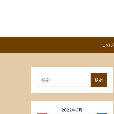
Skip
to
content
このブ
検
索:
2022年3月