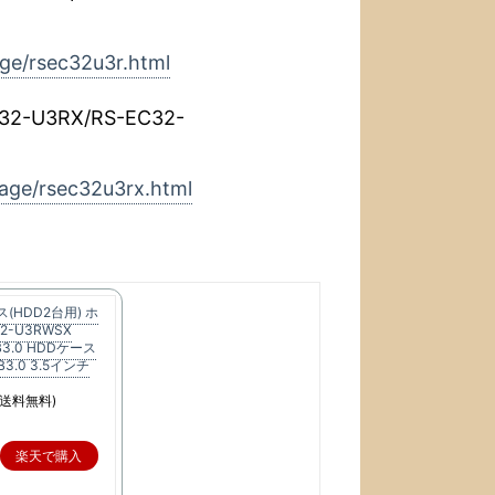
ge/rsec32u3r.html
2-U3RX/RS-EC32-
age/rsec32u3rx.html
ース(HDD2台用) ホ
2-U3RWSX
SB3.0 HDDケース
B3.0 3.5インチ
送料無料)
楽天で購入