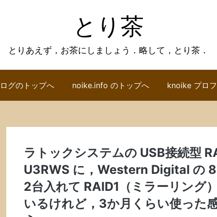
とり茶
とりあえず，お茶にしましょう．略して，とり茶．
ログのトップへ
noike.info のトップへ
knoike プ
ラトックシステムの USB接続型 RAI
U3RWS に，Western Digital の
2台入れて RAID1（ミラーリン
いるけれど，3か月くらい使った