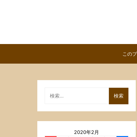
Skip
to
content
このブ
検
索:
2020年2月