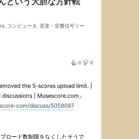
んという大胆な方針転
re
,
コンピュータ
,
音楽・音響信号ツー
0
0
emoved the 5-scores upload limit. |
d discussions | Musescore.com」
escore-com/discuss/5058097
のアップロード数制限をなくしたそうで