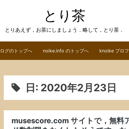
とり茶
とりあえず，お茶にしましょう．略して，とり茶．
ログのトップへ
noike.info のトップへ
knoike プ
日:
2020年2月23日
musescore.com サイトで，