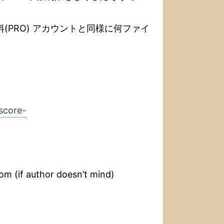
(PRO) アカウントと同様に何ファイ
score-
m (if author doesn’t mind)