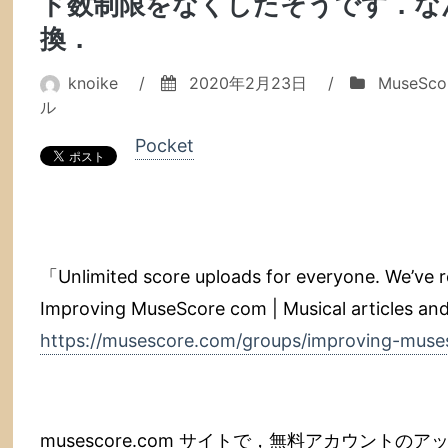
ド数制限をなくしたそうです．な
換．
knoike
/
2020年2月23日
/
MuseSco
ル
Pocket
「Unlimited score uploads for everyone. We’ve r
Improving MuseScore com | Musical articles an
https://musescore.com/groups/improving-mus
musescore.com サイトで，無料アカウント