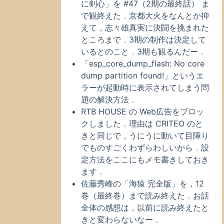
に剣心」を #47（2期の最終話） ま
で観終えた．京都大火をなんとか抑
えて，志々雄真実に決闘を挑まれた
ところまで．3期の制作は決定して
いるとのこと．3期も観るんだー．
「esp_core_dump_flash: No core
dump partition found!」というエ
ラーが起動時に表示されてしまう問
題の解決方法．
RTB HOUSE の Web広告をブロッ
クしました．理由は CRITEO のと
きと同じで，うにうに動いて目障り
でものすごくわずらわしいから．設
定方法をここにもメモ書きしておき
ます．
佐藤秀峰の「海猿 完全版」を，12
巻（最終巻）まで読み終えた．お話
全体の感想は，以前に読み終えたと
きと変わらないなー．