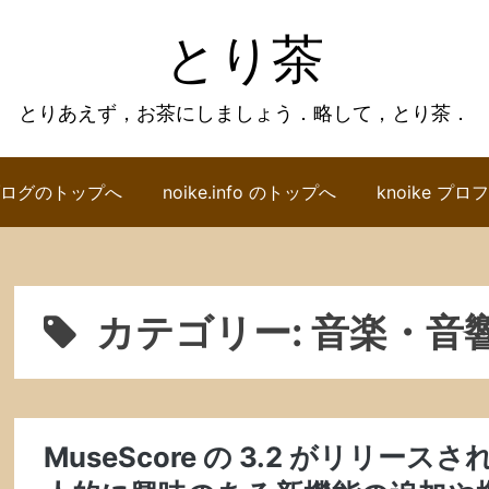
とり茶
とりあえず，お茶にしましょう．略して，とり茶．
ログのトップへ
noike.info のトップへ
knoike プ
カテゴリー:
音楽・音
MuseScore の 3.2 がリリー