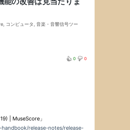
機能の改善は見当たりま
re
,
コンピュータ
,
音楽・音響信号ツー
0
0
019) | MuseScore」
-handbook/release-notes/release-