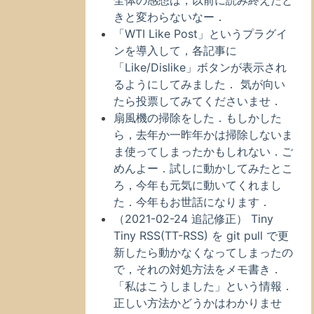
全体の感想は，以前に読み終えたと
きと変わらないなー．
「WTI Like Post」というプラグイ
ンを導入して，各記事に
「Like/Dislike」ボタンが表示され
るようにしてみました． 気が向い
たら投票してみてくださいませ．
扇風機の掃除をした．もしかした
ら，去年か一昨年かは掃除しないま
ま使ってしまったかもしれない．ご
めんよー．試しに動かしてみたとこ
ろ，今年も元気に動いてくれまし
た．今年もお世話になります．
（2021-02-24 追記修正） Tiny
Tiny RSS(TT-RSS) を git pull で更
新したら動かなくなってしまったの
で，それの対処方法をメモ書き．
「私はこうしました」という情報．
正しい方法かどうかはわかりませ