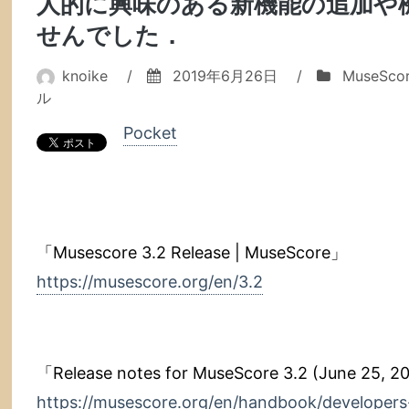
人的に興味のある新機能の追加や
せんでした．
knoike
/
2019年6月26日
/
MuseSco
ル
Pocket
「Musescore 3.2 Release | MuseScore」
https://musescore.org/en/3.2
「Release notes for MuseScore 3.2 (June 25, 2
https://musescore.org/en/handbook/developers