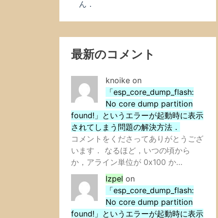
ん．
最新のコメント
knoike
on
「esp_core_dump_flash:
No core dump partition
found!」というエラーが起動時に表示
されてしまう問題の解決方法．
コメントをくださってありがとうござ
います． なるほど，いつの頃から
か，アライン単位が 0x100 か…
lzpel
on
「esp_core_dump_flash:
No core dump partition
found!」というエラーが起動時に表示