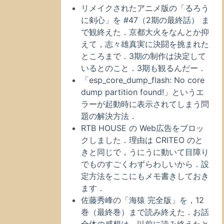
リメイクされたアニメ版の「るろう
に剣心」を #47（2期の最終話） ま
で観終えた．京都大火をなんとか抑
えて，志々雄真実に決闘を挑まれた
ところまで．3期の制作は決定して
いるとのこと．3期も観るんだー．
「esp_core_dump_flash: No core
dump partition found!」というエ
ラーが起動時に表示されてしまう問
題の解決方法．
RTB HOUSE の Web広告をブロッ
クしました．理由は CRITEO のと
きと同じで，うにうに動いて目障り
でものすごくわずらわしいから．設
定方法をここにもメモ書きしておき
ます．
佐藤秀峰の「海猿 完全版」を，12
巻（最終巻）まで読み終えた．お話