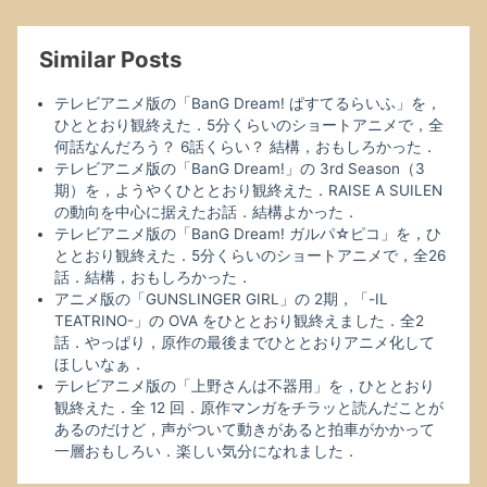
Similar Posts
テレビアニメ版の「BanG Dream! ぱすてるらいふ」を，
ひととおり観終えた．5分くらいのショートアニメで，全
何話なんだろう？ 6話くらい？ 結構，おもしろかった．
テレビアニメ版の「BanG Dream!」の 3rd Season（3
期）を，ようやくひととおり観終えた．RAISE A SUILEN
の動向を中心に据えたお話．結構よかった．
テレビアニメ版の「BanG Dream! ガルパ☆ピコ」を，ひ
ととおり観終えた．5分くらいのショートアニメで，全26
話．結構，おもしろかった．
アニメ版の「GUNSLINGER GIRL」の 2期，「-IL
TEATRINO-」の OVA をひととおり観終えました．全2
話．やっぱり，原作の最後までひととおりアニメ化して
ほしいなぁ．
テレビアニメ版の「上野さんは不器用」を，ひととおり
観終えた．全 12 回．原作マンガをチラッと読んだことが
あるのだけど，声がついて動きがあると拍車がかかって
一層おもしろい．楽しい気分になれました．