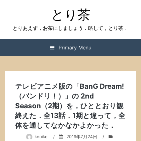
Skip
とり茶
to
content
とりあえず，お茶にしましょう．略して，とり茶．
Primary Menu
テレビアニメ版の「BanG Dream!
（バンドリ！）」の 2nd
Season（2期）を，ひととおり観
終えた．全13話．1期と違って，全
体を通してなかなかよかった．
knoike
/
2019年7月24日
/