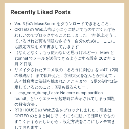
Recently Liked Posts
Ver. 3系の MuseScore をダウンロードできるところ．
CRITEO の Web広告はうにうに動いてものすごくわずら
わしいのでブロックすることにしました．1年以上そうし
ているけれど何も問題なさそう．自分のために，ここに
も設定方法をメモ書きしておきます．
（なんとなく，もう使わないと思うけれどー） Mew と
stunnel でメールを送信できるようにする設定 2021年 2
月 21日版．
リメイクされたアニメ版の「るろうに剣心」を #47（2期
の最終話） まで観終えた．京都大火をなんとか抑えて，
志々雄真実に決闘を挑まれたところまで．3期の制作は決
定しているとのこと．3期も観るんだー．
「esp_core_dump_flash: No core dump partition
found!」というエラーが起動時に表示されてしまう問題
の解決方法．
RTB HOUSE の Web広告をブロックしました．理由は
CRITEO のときと同じで，うにうに動いて目障りでもの
すごくわずらわしいから．設定方法をここにもメモ書き
しておきます．