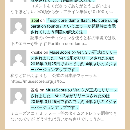
コメントをくださってありがとうございます．
なるほど，いつの頃からか，アライン単位が 0x100 か…
lzpel
on
「esp_core_dump_flash: No core dump
partition found!」というエラーが起動時に表示
されてしまう問題の解決方法．
記事のパーティションを使うと私の環境では以
下のエラーが出ます Partition coredump…
knoike
on
MuseScore の Ver. 3 が正式にリリー
スされました．Ver. 2系がリリースされたのは
2015年 3月25日ですので，約 4年ぶりのメジャ
ーバージョンアップです．
私などに訊くよりも， 公式の日本語フォーラム
https://musescore.org/ja/fo…
匿名
on
MuseScore の Ver. 3 が正式にリリース
されました．Ver. 2系がリリースされたのは
2015年 3月25日ですので，約 4年ぶりのメジャ
ーバージョンアップです．
ミューズスコア３ テヌート等のタイムストレッチ調整でき
ないのですが どうすれば良いかお判りでしょうか…