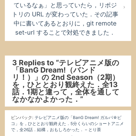
ているなぁ」と思っていたら，リポジ
トリの URL が変わっていた．その記事
中に書いてあるとおりに，git remote
set-url することで対処できました．
3 Replies to “テレビアニメ版の
「BanG Dream!（バンド
リ！）」の 2nd Season（2期）
を，ひととおり観終えた．全13
話．1期と違って，全体を通して
なかなかよかった．”
ピンバック:
テレビアニメ版の「BanG Dream! ガルパ☆ピ
コ」を，ひととおり観終えた．5分くらいのショートアニメ
で，全26話．結構，おもしろかった． – とり茶