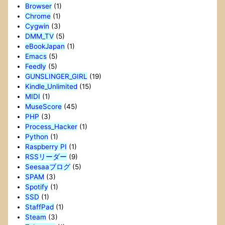
Browser
(1)
Chrome
(1)
Cygwin
(3)
DMM_TV
(5)
eBookJapan
(1)
Emacs
(5)
Feedly
(5)
GUNSLINGER_GIRL
(19)
Kindle_Unlimited
(15)
MIDI
(1)
MuseScore
(45)
PHP
(3)
Process_Hacker
(1)
Python
(1)
Raspberry PI
(1)
RSSリーダー
(9)
Seesaaブログ
(5)
SPAM
(3)
Spotify
(1)
SSD
(1)
StaffPad
(1)
Steam
(3)