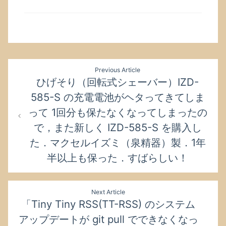
投
Previous Article
稿
ひげそり（回転式シェーバー）IZD-
ナ
585-S の充電電池がヘタってきてしま
ビ
ゲ
って 1回分も保たなくなってしまったの
ー
で，また新しく IZD-585-S を購入し
シ
た．マクセルイズミ（泉精器）製．1年
ョ
半以上も保った．すばらしい！
ン
Next Article
「Tiny Tiny RSS(TT-RSS) のシステム
アップデートが git pull でできなくなっ