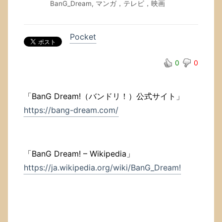
BanG_Dream
,
マンガ，テレビ，映画
Pocket
0
0
「BanG Dream!（バンドリ！）公式サイト」
https://bang-dream.com/
「BanG Dream! – Wikipedia」
https://ja.wikipedia.org/wiki/BanG_Dream!