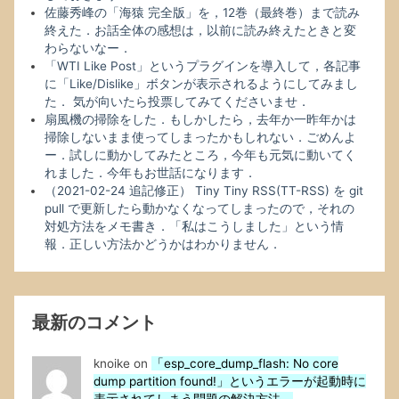
佐藤秀峰の「海猿 完全版」を，12巻（最終巻）まで読み
終えた．お話全体の感想は，以前に読み終えたときと変
わらないなー．
「WTI Like Post」というプラグインを導入して，各記事
に「Like/Dislike」ボタンが表示されるようにしてみまし
た． 気が向いたら投票してみてくださいませ．
扇風機の掃除をした．もしかしたら，去年か一昨年かは
掃除しないまま使ってしまったかもしれない．ごめんよ
ー．試しに動かしてみたところ，今年も元気に動いてく
れました．今年もお世話になります．
（2021-02-24 追記修正） Tiny Tiny RSS(TT-RSS) を git
pull で更新したら動かなくなってしまったので，それの
対処方法をメモ書き．「私はこうしました」という情
報．正しい方法かどうかはわかりません．
最新のコメント
knoike
on
「esp_core_dump_flash: No core
dump partition found!」というエラーが起動時に
表示されてしまう問題の解決方法．