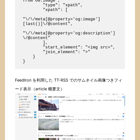
from OG:image",

        "type": "xpath",

        "xpath": [

"\/\/meta[@property='og:image']
[last()]\/@content",

"\/\/meta[@property='og:description']
\/@content"

        ],

        "start_element": "<img src=",

        "join_element": ">"

    }

FeedIron を利用した TT-RSS でのサムネイル画像つきフィ
ード表示（article 概要文）