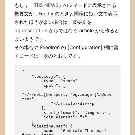
もし，「
TBS NEWS
」のフィードに表示される
概要文が，Feedly のときと同様に短い文で表示
されたほうがよい場合は，概要文を
og:description からではなく article から作ると
よいようです．
その場合の FeedIron の [Configuration] 欄に書
くコードは，次のとおりです．
{

    "tbs.co.jp": {

        "type": "xpath",

        "xpath": [

"\/\/meta[@property='og:image']\/@con
tent",

            "\/article\/div\/p"

        ],

        "start_element": "<img src=",

        "join_element": ">"

    },

    "gigazine.net": {

        "name": "Generate Thumbnail 