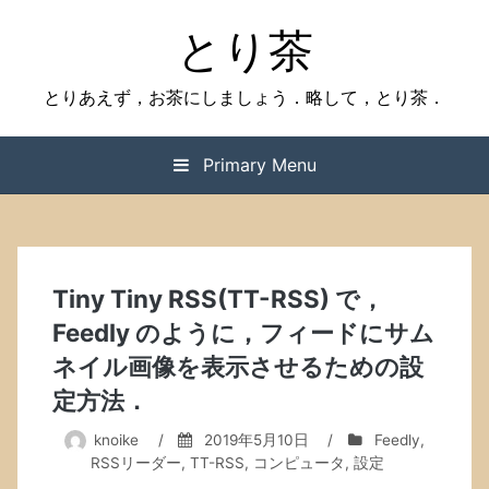
Skip
とり茶
to
content
とりあえず，お茶にしましょう．略して，とり茶．
Primary Menu
Tiny Tiny RSS(TT-RSS) で，
Feedly のように，フィードにサム
ネイル画像を表示させるための設
定方法．
knoike
/
2019年5月10日
/
Feedly
,
RSSリーダー
,
TT-RSS
,
コンピュータ
,
設定