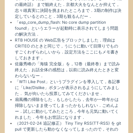
の最終話） まで観終えた．京都大火をなんとか抑えて，
志々雄真実に決闘を挑まれたところまで．3期の制作は決
定しているとのこと．3期も観るんだー．
「esp_core_dump_flash: No core dump partition
found!」というエラーが起動時に表示されてしまう問題
の解決方法．
RTB HOUSE の Web広告をブロックしました．理由は
CRITEO のときと同じで，うにうに動いて目障りでもの
すごくわずらわしいから．設定方法をここにもメモ書き
しておきます．
佐藤秀峰の「海猿 完全版」を，12巻（最終巻）まで読み
終えた．お話全体の感想は，以前に読み終えたときと変
わらないなー．
「WTI Like Post」というプラグインを導入して，各記事
に「Like/Dislike」ボタンが表示されるようにしてみまし
た． 気が向いたら投票してみてくださいませ．
扇風機の掃除をした．もしかしたら，去年か一昨年かは
掃除しないまま使ってしまったかもしれない．ごめんよ
ー．試しに動かしてみたところ，今年も元気に動いてく
れました．今年もお世話になります．
（2021-02-24 追記修正） Tiny Tiny RSS(TT-RSS) を git
pull で更新したら動かなくなってしまったので，それの